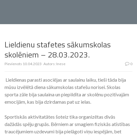
Lieldienu stafetes sākumskolas
skolēniem – 28.03.2023.
Pievienots
10.04.2023
Autors:
Inese
0
Lieldienas parasti asociējas ar saulainu laiku, tieši tāda bija
mūsu izvēlētā diena sākumskolas stafešu norisei. Skolas
sporta zāle bija saulaina un piepildīta ar skolēnu pozitīvajām
emocijām, kas bija dzirdamas pat uz ielas.
Sportiskās aktivitatātes šoteiz tika organizētas divās
dažādās spēju grupās. Bērniem ar smagiem fiziskās atīstības
traucējumiem uzdevumi bija pielāgoti viņu iespējām, bet