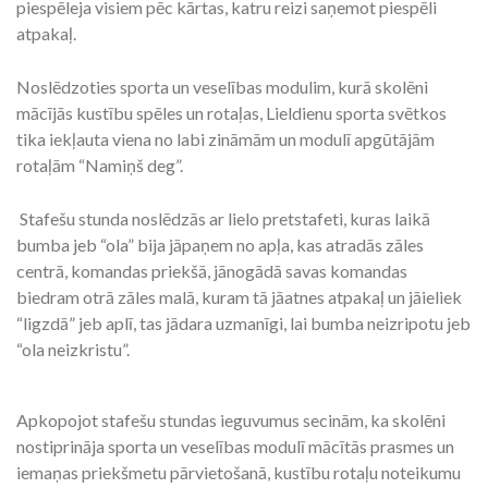
piespēleja visiem pēc kārtas, katru reizi saņemot piespēli
atpakaļ.
Noslēdzoties sporta un veselības modulim, kurā skolēni
mācījās kustību spēles un rotaļas, Lieldienu sporta svētkos
tika iekļauta viena no labi zināmām un modulī apgūtājām
rotaļām “Namiņš deg”.
Stafešu stunda noslēdzās ar lielo pretstafeti, kuras laikā
bumba jeb “ola” bija jāpaņem no apļa, kas atradās zāles
centrā, komandas priekšā, jānogādā savas komandas
biedram otrā zāles malā, kuram tā jāatnes atpakaļ un jāieliek
“ligzdā” jeb aplī, tas jādara uzmanīgi, lai bumba neizripotu jeb
“ola neizkristu”.
Apkopojot stafešu stundas ieguvumus secinām, ka skolēni
nostiprināja sporta un veselības modulī mācītās prasmes un
iemaņas priekšmetu pārvietošanā, kustību rotaļu noteikumu