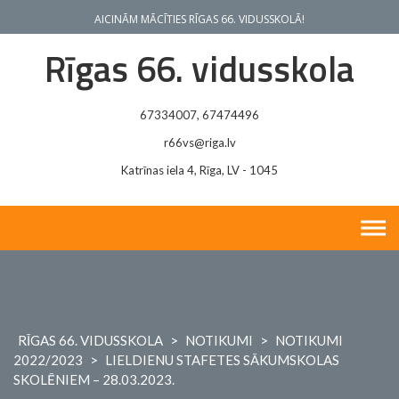
Skip
AICINĀM MĀCĪTIES RĪGAS 66. VIDUSSKOLĀ!
to
content
Rīgas 66. vidusskola
67334007, 67474496
r66vs@riga.lv
Katrīnas iela 4, Rīga, LV - 1045
RĪGAS 66. VIDUSSKOLA
>
NOTIKUMI
>
NOTIKUMI
2022/2023
>
LIELDIENU STAFETES SĀKUMSKOLAS
SKOLĒNIEM – 28.03.2023.