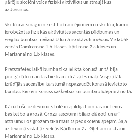
pārējie skolēni veica fiziski aktīvākus un straujākus
uzdevumus.
Skolēni ar smagiem kustību traucējumiem un skolēni, kam ir
ierobežotas fiziskās aktivitātes sacentās pildbumas un
vieglās bumbas mešanā tālumā no stāvokļa sēdus. Vislabāk
veicās Damiram no 1.b klases, Kārlim no 2.a klases un
Mariannai no 1.b klases.
Pretstafetes laikā bumba tika ielikta konusā un tā bija
jānogādā komandas biedram otrā zāles malā. Visgrūtāk
izrādījās sacensību karstumā nepazaudēt konusā ievietoto
bumbu. Reizēm konuss sašķiebās, un bumba slīdēja ārā no tā.
Kā nākošo uzdevumu, skolēni izpildīja bumbas metienus
basketbola grozā. Grozu augstumi bija pielāgoti, un arī
attālums līdz grozam tika mainīts pēc skolēnu spējām. Šajā
uzdevumā vislabāk veicās Kārlim no 2.a, Gļebam no 4.a un
Mariannai no 1.b klases.