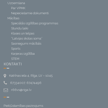
Uzņemšana
Par VPMK
Nepieciešamie dokumenti
Mācības
Speciālās izglītības programmas
Stundu laiki
Klases un telpas
“Latvijas skolas soma”
Sasniegumi mācībās
Sports
Karjeras izglītība
STEM
KONTAKTI
Katrīnas iela 4, Rīga, LV – 1045
67334007, 67474496
r66vs@riga.lv
Piekļūstamības paziņojums