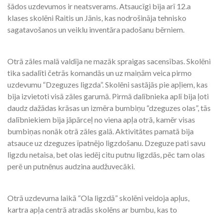
šādos uzdevumos ir neatsverams. Atsaucīgi bija arī 12.a
klases skolēni Raitis un Jānis, kas nodrošināja tehnisko
sagatavošanos un veiklu inventāra padošanu bērniem.
Otrā zāles malā valdīja ne mazāk spraigas sacensības. Skolēni
tika sadalīti četrās komandās un uz maiņām veica pirmo
uzdevumu “Dzeguzes ligzda”. Skolēni sastājās pie apļiem, kas
bija izvietoti visā zāles garumā. Pirmā dalībnieka aplī bija ļoti
daudz dažādas krāsas un izmēra bumbiņu “dzeguzes olas”, tās
dalībniekiem bija jāpārceļ no viena apļa otrā, kamēr visas
bumbiņas nonāk otrā zāles galā. Aktivitātes pamatā bija
atsauce uz dzeguzes īpatnējo ligzdošanu. Dzeguze pati savu
ligzdu netaisa, bet olas iedēj citu putnu ligzdās, pēc tam olas
perē un putnēnus audzina audžuvecāki.
Otrā uzdevuma laikā “Ola ligzdā” skolēni veidoja apļus,
kartra apļa centrā atradās skolēns ar bumbu, kas to