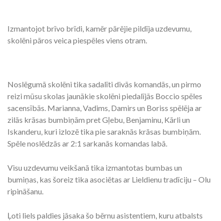
Izmantojot brīvo brīdi, kamēr pārējie pildīja uzdevumu,
skolēni pāros veica piespēles viens otram.
Noslēgumā skolēni tika sadalīti divās komandās, un pirmo
reizi mūsu skolas jaunākie skolēni piedalījās Boccio spēles
sacensībās. Marianna, Vadims, Damirs un Boriss spēlēja ar
zilās krāsas bumbiņām pret Gļebu, Benjaminu, Kārli un
Iskanderu, kuri izlozē tika pie saraknās krāsas bumbiņām.
Spēle noslēdzās ar 2:1 sarkanās komandas labā.
Visu uzdevumu veikšanā tika izmantotas bumbas un
bumiņas, kas šoreiz tika asociētas ar Lieldienu tradīciju – Olu
ripināšanu.
Ļoti liels paldies jāsaka šo bērnu asistentiem, kuru atbalsts