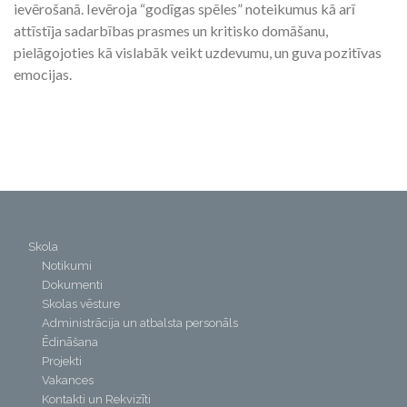
ievērošanā. Ievēroja “godīgas spēles” noteikumus kā arī
attīstīja sadarbības prasmes un kritisko domāšanu,
pielāgojoties kā vislabāk veikt uzdevumu, un guva pozitīvas
emocijas.
Skola
Notikumi
Dokumenti
Skolas vēsture
Administrācija un atbalsta personāls
Ēdināšana
Projekti
Vakances
Kontakti un Rekvizīti