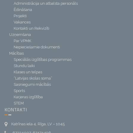
Administrācija un atbalsta personāls
Ēdināšana
Projekti
Vakances
Kontakti un Rekvizīti
Uzņemšana
Par VPMK
Nepieciešamie dokumenti
Mācības
Speciālās izglītības programmas
Stundu laiki
Klases un telpas
“Latvijas skolas soma”
Sasniegumi mācībās
Sports
Karjeras izglītība
STEM
KONTAKTI
Katrīnas iela 4, Rīga, LV – 1045
67334007, 67474496