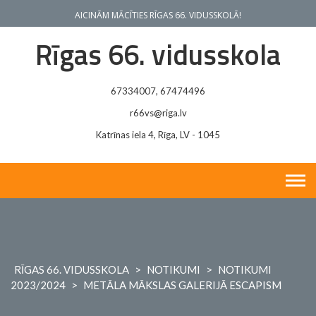
Skip
AICINĀM MĀCĪTIES RĪGAS 66. VIDUSSKOLĀ!
to
content
Rīgas 66. vidusskola
67334007, 67474496
r66vs@riga.lv
Katrīnas iela 4, Rīga, LV - 1045
RĪGAS 66. VIDUSSKOLA
>
NOTIKUMI
>
NOTIKUMI
2023/2024
>
METĀLA MĀKSLAS GALERIJĀ ESCAPISM