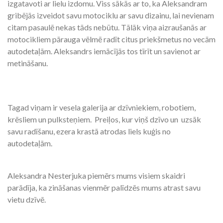
izgatavoti ar lielu izdomu. Viss sākās ar to, ka Aleksandram
gribējās izveidot savu motociklu ar savu dizainu, lai nevienam
citam pasaulē nekas tāds nebūtu. Tālāk viņa aizraušanās ar
motocikliem pārauga vēlmē radīt citus priekšmetus no vecām
autodetaļām. Aleksandrs iemācījās tos tīrīt un savienot ar
metināšanu.
Tagad viņam ir vesela galerija ar dzīvniekiem, robotiem,
krēsliem un pulksteņiem. Preiļos, kur viņš dzīvo un uzsāk
savu radīšanu, ezera krastā atrodas liels kuģis no
autodetaļām.
Aleksandra Nesterjuka piemērs mums visiem skaidri
parādīja, ka zināšanas vienmēr palīdzēs mums atrast savu
vietu dzīvē.