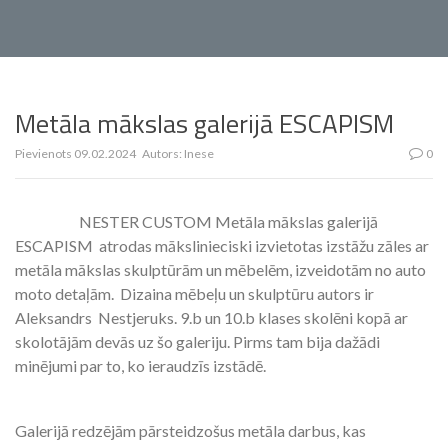
Metāla mākslas galerijā ESCAPISM
Pievienots
09.02.2024
Autors:
Inese
0
NESTER CUSTOM Metāla mākslas galerijā
ESCAPISM atrodas mākslinieciski izvietotas izstāžu zāles ar
metāla mākslas skulptūrām un mēbelēm, izveidotām no auto
moto detaļām. Dizaina mēbeļu un skulptūru autors ir
Aleksandrs Nestjeruks. 9.b un 10.b klases skolēni kopā ar
skolotājām devās uz šo galeriju. Pirms tam bija dažādi
minējumi par to, ko ieraudzīs izstādē.
Galerijā redzējām pārsteidzošus metāla darbus, kas