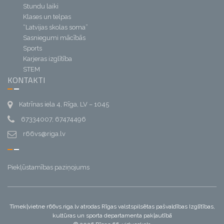
Stundu laiki
Klases un telpas
“Latvijas skolas soma”
Sasniegumi mācībās
Sports
Karjeras izglītība
STEM
KONTAKTI
Katrīnas iela 4, Rīga, LV – 1045
67334007, 67474496
r66vs@riga.lv
Piekļūstamības paziņojums
Tīmekļvietne r66vs.riga.lv atrodas Rīgas valstspilsētas pašvaldības Izglītības,
kultūras un sporta departamenta pakļautībā