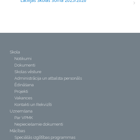
Latvijas Skolas Soma 2025/2026
Skola
Notikumi
Dokumenti
Skolas vēsture
Administrācija un atbalsta personāls
Ēdināšana
Projekti
Vakances
Kontakti un Rekvizīti
Uzņemšana
Par VPMK
Nepieciešamie dokumenti
Mācības
Speciālās izglītības programmas