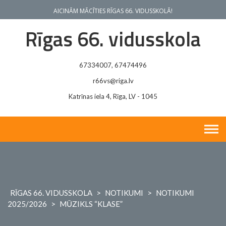
Skip
AICINĀM MĀCĪTIES RĪGAS 66. VIDUSSKOLĀ!
to
content
Rīgas 66. vidusskola
67334007, 67474496
r66vs@riga.lv
Katrīnas iela 4, Rīga, LV - 1045
RĪGAS 66. VIDUSSKOLA
>
NOTIKUMI
>
NOTIKUMI
2025/2026
>
MŪZIKLS “KLASE”