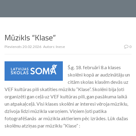
Mūzikls “Klase”
Pievienots
20.02.2026
Autors:
Inese
0
Š.g. 18. februārī 8.a klases
skolēni kopā ar audzinātāju un
citām skolas klasēm devās uz
VEF kultūras pili skatīties mūziklu “Klase”. Skolēni bija ļoti
organizēti gan ceļā uz VEF kultūras pili, gan pasākuma laikā
un atpakaļceļā. Visi klases skolēni ar interesi vēroja mūziklu,
dzīvoja līdzi mūzikla varoņiem. Viņiem ļoti patika
fotografēšanās ar mūzikla aktieriem pēc izrādes. Lūk dažas
skolēnu atziņas par mūziklu ”Klase” :