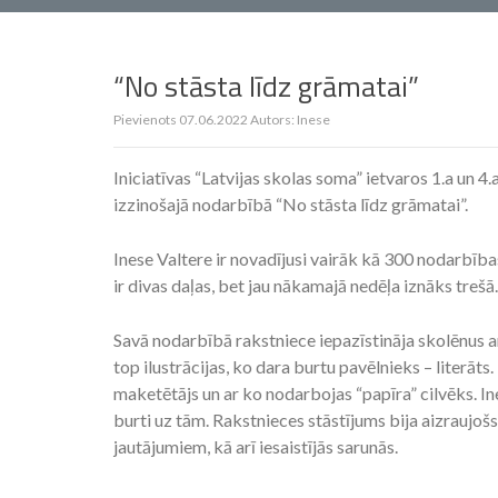
“No stāsta līdz grāmatai”
Pievienots
07.06.2022
Autors:
Inese
Iniciatīvas “Latvijas skolas soma” ietvaros 1.a un 4.
izzinošajā nodarbībā “No stāsta līdz grāmatai”.
Inese Valtere ir novadījusi vairāk kā 300 nodarbīb
ir divas daļas, bet jau nākamajā nedēļa iznāks trešā.
Savā nodarbībā rakstniece iepazīstināja skolēnus a
top ilustrācijas, ko dara burtu pavēlnieks – literāt
maketētājs un ar ko nodarbojas “papīra” cilvēks. In
burti uz tām. Rakstnieces stāstījums bija aizraujoš
jautājumiem, kā arī iesaistījās sarunās.