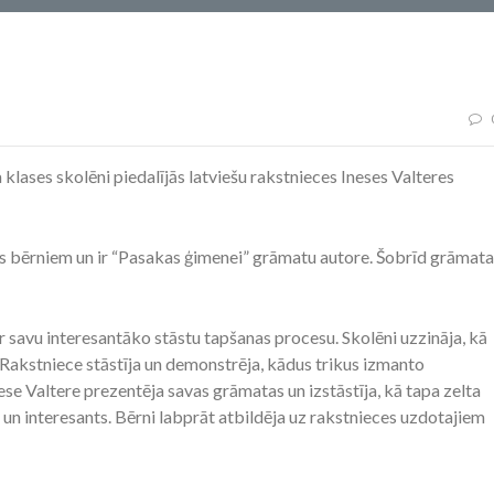
a klases skolēni piedalījās latviešu rakstnieces Ineses Valteres
as bērniem un ir “Pasakas ģimenei” grāmatu autore. Šobrīd grāmata
r savu interesantāko stāstu tapšanas procesu. Skolēni uzzināja, kā
s. Rakstniece stāstīja un demonstrēja, kādus trikus izmanto
ese Valtere prezentēja savas grāmatas un izstāstīja, kā tapa zelta
s un interesants. Bērni labprāt atbildēja uz rakstnieces uzdotajiem