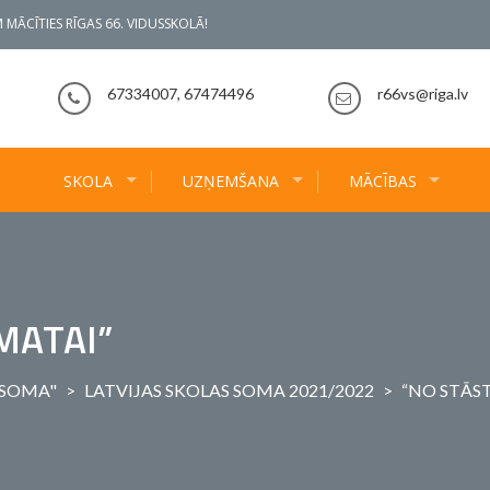
 MĀCĪTIES RĪGAS 66. VIDUSSKOLĀ!
67334007, 67474496
r66vs@riga.lv
SKOLA
UZŅEMŠANA
MĀCĪBAS
MATAI”
 SOMA"
>
LATVIJAS SKOLAS SOMA 2021/2022
>
“NO STĀST