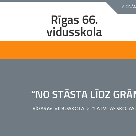
Skip
AICINĀM
to
Rīgas 66.
content
vidusskola
“NO STĀSTA LĪDZ GRĀ
RĪGAS 66. VIDUSSKOLA
>
"LATVIJAS SKOLAS