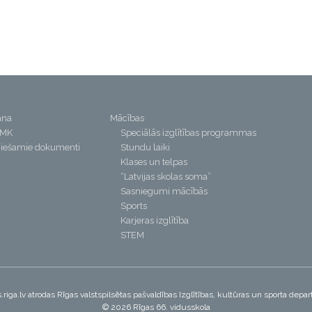
ana
Mācības
PMK
Speciālās izglītības programmas
iešamie dokumenti
Stundu laiki
Klases un telpas
“Latvijas skolas soma”
Sasniegumi mācībās
Sports
Karjeras izglītība
STEM
riga.lv atrodas Rīgas valstspilsētas pašvaldības Izglītības, kultūras un sporta dep
© 2026 Rīgas 66. vidusskola