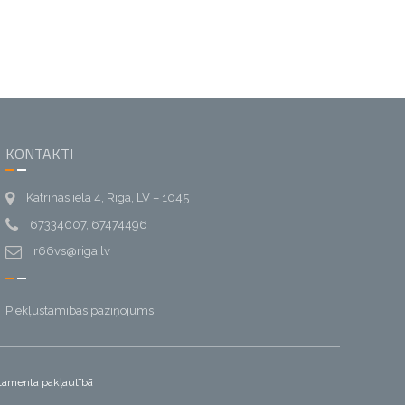
KONTAKTI
Katrīnas iela 4, Rīga, LV – 1045
67334007, 67474496
r66vs@riga.lv
Piekļūstamības paziņojums
artamenta pakļautībā