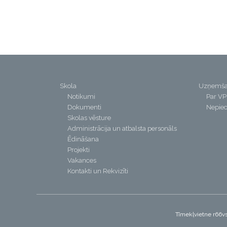
Skola
Uzņemš
Notikumi
Par V
Dokumenti
Nepiec
Skolas vēsture
Administrācija un atbalsta personāls
Ēdināšana
Projekti
Vakances
Kontakti un Rekvizīti
Tīmekļvietne r66vs.