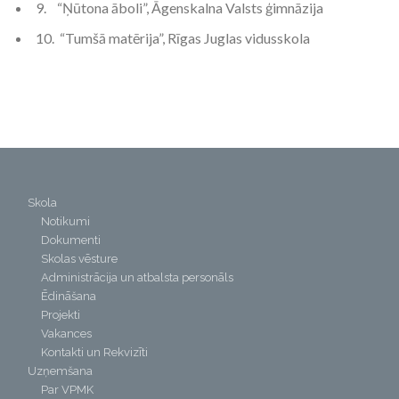
9. “Ņūtona āboli”, Āgenskalna Valsts ģimnāzija
10. “Tumšā matērija”, Rīgas Juglas vidusskola
Skola
Notikumi
Dokumenti
Skolas vēsture
Administrācija un atbalsta personāls
Ēdināšana
Projekti
Vakances
Kontakti un Rekvizīti
Uzņemšana
Par VPMK