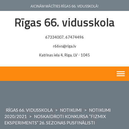
Skip
AICINĀM MĀCĪTIES RĪGAS 66. VIDUSSKOLĀ!
to
content
Rīgas 66. vidusskola
67334007, 67474496
r66vs@riga.lv
Katrīnas iela 4, Rīga, LV - 1045
RĪGAS 66. VIDUSSKOLA
>
NOTIKUMI
>
NOTIKUMI
2020/2021
>
NOSKAIDROTI KONKURSA “FIZMIX
EKSPERIMENTS” 26. SEZONAS PUSFINĀLISTI