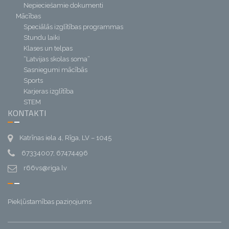
Nepieciešamie dokumenti
Mācības
Speciālās izglītības programmas
Stundu laiki
Klases un telpas
“Latvijas skolas soma”
Sasniegumi mācībās
Sports
Karjeras izglītība
STEM
KONTAKTI
Katrīnas iela 4, Rīga, LV – 1045
67334007, 67474496
r66vs@riga.lv
Piekļūstamības paziņojums