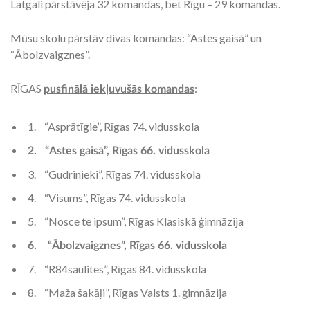
Latgali pārstāvēja 32 komandas, bet Rīgu – 29 komandas.
Mūsu skolu pārstāv divas komandas: “Astes gaisā” un
“Ābolzvaigznes”.
RĪGAS
:
pusfinālā iekļuvušās komandas
1. “Asprātīgie”, Rīgas 74. vidusskola
2.
“Astes gaisā”, Rīgas 66. vidusskola
3. “Gudrinieki”, Rīgas 74. vidusskola
4. “Visums”, Rīgas 74. vidusskola
5. “Nosce te ipsum”, Rīgas Klasiskā ģimnāzija
6. “Ābolzvaigznes”, Rīgas 66. vidusskola
7. “R84saulites”, Rīgas 84. vidusskola
8. “Maža šakāļi”, Rīgas Valsts 1. ģimnāzija