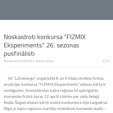
Noskaidroti konkursa “FIZMIX
Eksperiments” 26. sezonas
pusfinālisti
Pievienots
01.04.2021
Autors:
Inese
0
AS “Latvenergo” organizētā 8. un 9. klašu skolēnu fizikas
erudīcijas konkursa “FIZMIX Eksperiments” atlases kārta ir
noslēgusies. Noskaidrotas katra reģiona 10 spēcīgākās
komandas fizikā, kuras 12. aprīlī cīnīsies par vietu lielajā
finālā. Šogad atlases kārtā sīvākā konkurence bija Latgalē un
Rīgā, jo šajos reģionos startēja vislielākais komandu skaits –