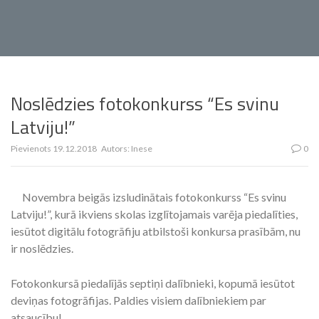
Noslēdzies fotokonkurss “Es svinu
Latviju!”
Pievienots
19.12.2018
Autors:
Inese
0
Novembra beigās izsludinātais fotokonkurss “Es svinu
Latviju!”, kurā ikviens skolas izglītojamais varēja piedalīties,
iesūtot digitālu fotogrāfiju atbilstoši konkursa prasībām, nu
ir noslēdzies.
Fotokonkursā piedalījās septiņi dalībnieki, kopumā iesūtot
deviņas fotogrāfijas. Paldies visiem dalībniekiem par
atsaucību!