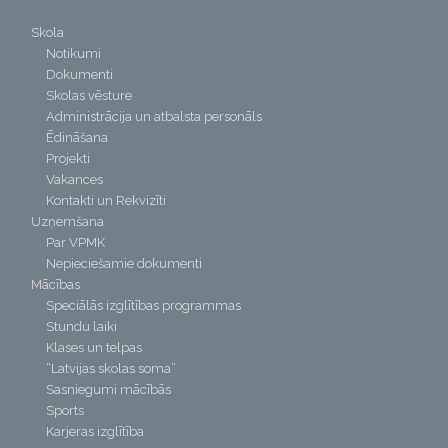
Skola
Notikumi
Dokumenti
Skolas vēsture
Administrācija un atbalsta personāls
Ēdināšana
Projekti
Vakances
Kontakti un Rekvizīti
Uzņemšana
Par VPMK
Nepieciešamie dokumenti
Mācības
Speciālās izglītības programmas
Stundu laiki
Klases un telpas
“Latvijas skolas soma”
Sasniegumi mācībās
Sports
Karjeras izglītība