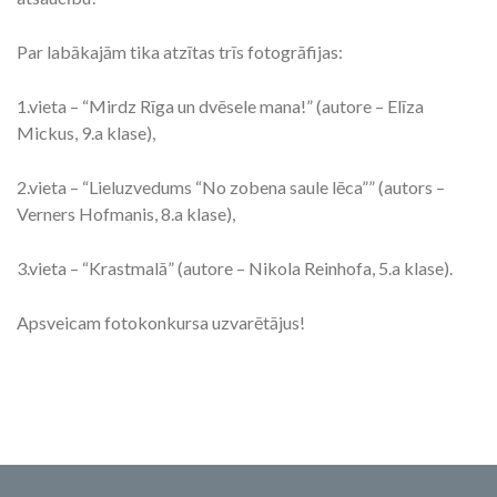
Par labākajām tika atzītas trīs fotogrāfijas:
1.vieta – “Mirdz Rīga un dvēsele mana!” (autore – Elīza
Mickus, 9.a klase),
2.vieta – “Lieluzvedums “No zobena saule lēca”” (autors –
Verners Hofmanis, 8.a klase),
3.vieta – “Krastmalā” (autore – Nikola Reinhofa, 5.a klase).
Apsveicam fotokonkursa uzvarētājus!