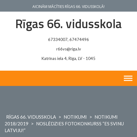
Skip
AICINĀM MĀCĪTIES RĪGAS 66. VIDUSSKOLĀ!
to
content
Rīgas 66. vidusskola
67334007, 67474496
r66vs@riga.lv
Katrīnas iela 4, Rīga, LV - 1045
RĪGAS 66. VIDUSSKOLA
>
NOTIKUMI
>
NOTIKUMI
2018/2019
>
NOSLĒDZIES FOTOKONKURSS “ES SVINU
LATVIJU!”