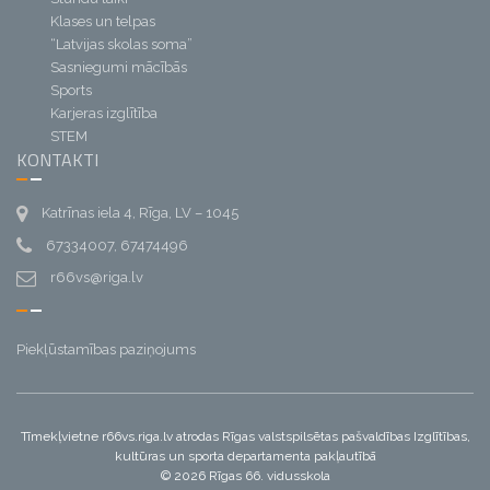
Klases un telpas
“Latvijas skolas soma”
Sasniegumi mācībās
Sports
Karjeras izglītība
STEM
KONTAKTI
Katrīnas iela 4, Rīga, LV – 1045
67334007, 67474496
r66vs@riga.lv
Piekļūstamības paziņojums
Tīmekļvietne r66vs.riga.lv atrodas Rīgas valstspilsētas pašvaldības Izglītības,
kultūras un sporta departamenta pakļautībā
© 2026 Rīgas 66. vidusskola