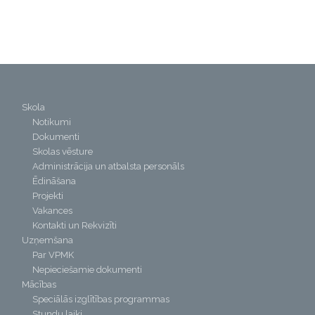
Skola
Notikumi
Dokumenti
Skolas vēsture
Administrācija un atbalsta personāls
Ēdināšana
Projekti
Vakances
Kontakti un Rekvizīti
Uzņemšana
Par VPMK
Nepieciešamie dokumenti
Mācības
Speciālās izglītības programmas
Stundu laiki