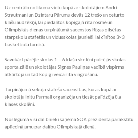
Uz centrālo notikuma vietu kopā ar skolotājiem Andri
Strautmani un Dzintaru Pārumu devās 12 trešo un ceturto
klašu audzēkņi, lai piedalītos kopīgajā rīta rosmē un
Olimpiskās dienas turpinājumā sacenstos Rīgas pilsētas
starpskolu stafetēs un vidusskolas jaunieši, lai cīnītos 3×3
basketbola turnīrā.
Savukārt pārējie skolas 1. – 6.klašu skolēni pulcējās skolas
sporta zālē un skolotājas Signes Pauliņas vadībā vispirms
atkārtoja un tad kopīgi veica rīta vingrošanu.
Turpinājumā sekoja stafešu sacensības, kuras kopā ar
skolotāju Initu Purmali organizēja un tiesāt palīdzēja 8.a
klases skolēni.
Noslēgumā visi dalībnieki saņēma SOK prezidenta parakstītu
apliecinājumu par dalību Olimpiskajā dienā.