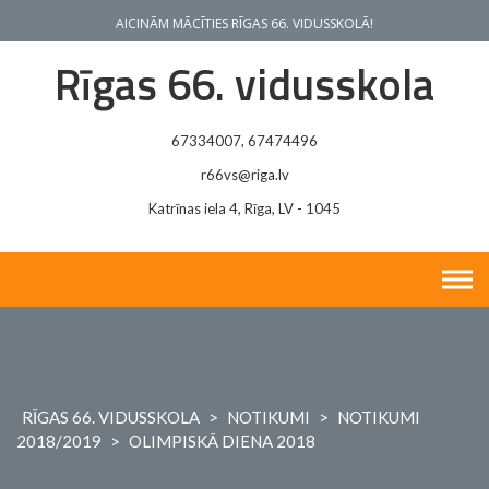
Skip
AICINĀM MĀCĪTIES RĪGAS 66. VIDUSSKOLĀ!
to
content
Rīgas 66. vidusskola
67334007, 67474496
r66vs@riga.lv
Katrīnas iela 4, Rīga, LV - 1045
RĪGAS 66. VIDUSSKOLA
>
NOTIKUMI
>
NOTIKUMI
2018/2019
>
OLIMPISKĀ DIENA 2018