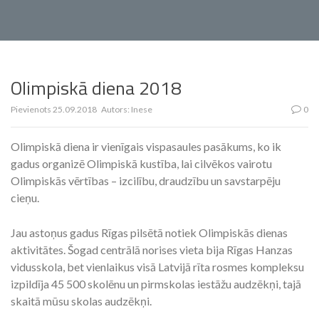
Olimpiskā diena 2018
Pievienots
25.09.2018
Autors:
Inese
0
Olimpiskā diena ir vienīgais vispasaules pasākums, ko ik
gadus organizē Olimpiskā kustība, lai cilvēkos vairotu
Olimpiskās vērtības – izcilību, draudzību un savstarpēju
cieņu.
Jau astoņus gadus Rīgas pilsētā notiek Olimpiskās dienas
aktivitātes. Šogad centrālā norises vieta bija Rīgas Hanzas
vidusskola, bet vienlaikus visā Latvijā rīta rosmes kompleksu
izpildīja 45 500 skolēnu un pirmskolas iestāžu audzēkņi, tajā
skaitā mūsu skolas audzēkņi.