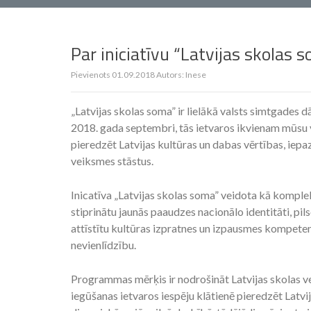
Par iniciatīvu “Latvijas skolas 
Pievienots
01.09.2018
Autors:
Inese
„Latvijas skolas soma” ir lielākā valsts simtgades 
2018. gada septembri, tās ietvaros ikvienam mūsu v
pieredzēt Latvijas kultūras un dabas vērtības, iepa
veiksmes stāstus.
Inicatīva „Latvijas skolas soma” veidota kā komple
stiprinātu jaunās paaudzes nacionālo identitāti, pil
attīstītu kultūras izpratnes un izpausmes kompetenci
nevienlīdzību.
Programmas mērķis ir nodrošināt Latvijas skolas v
iegūšanas ietvaros iespēju klātienē pieredzēt Latviju