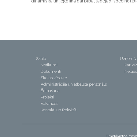
dinamiskā un jēgpilnā darbībā, tādējādi spēcinot pie
Skola
Uzņemš
Notikumi
Par V
Dokumenti
Nepiec
Skolas vēsture
Administrācija un atbalsta personāls
Ēdināšana
Projekti
Vakances
Kontakti un Rekvizīti
Tīmekļvietne r66vs.