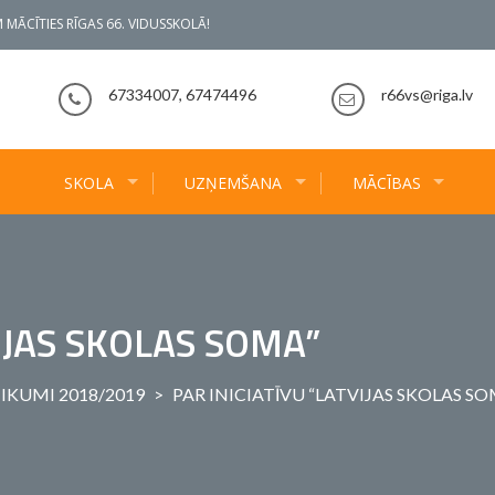
 MĀCĪTIES RĪGAS 66. VIDUSSKOLĀ!
67334007, 67474496
r66vs@riga.lv
SKOLA
UZŅEMŠANA
MĀCĪBAS
IJAS SKOLAS SOMA”
IKUMI 2018/2019
>
PAR INICIATĪVU “LATVIJAS SKOLAS S