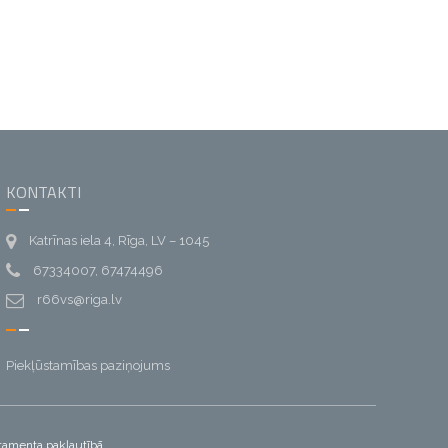
KONTAKTI
Katrīnas iela 4, Rīga, LV – 1045
67334007, 67474496
r66vs@riga.lv
Piekļūstamības paziņojums
artamenta pakļautībā