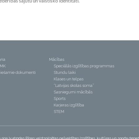
derības sajūtu un valstisko identitāti.
ana
Mācības
PMK
Speciālās izglītības programmas
iešamie dokumenti
Stundu laiki
Klases un telpas
“Latvijas skolas soma”
Sasniegumi mācībās
Sports
Karjeras izglītība
STEM
riga.lv atrodas Rīgas valstspilsētas pašvaldības Izglītības, kultūras un sporta dep