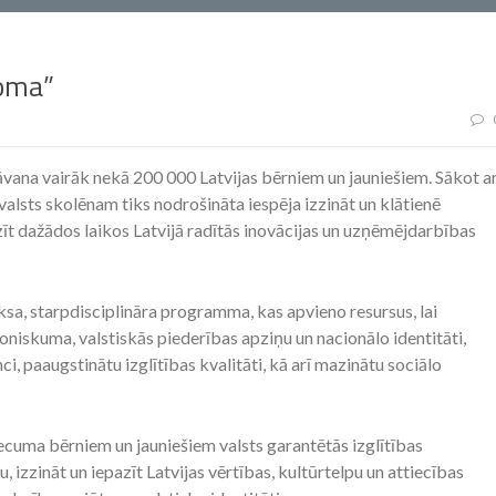
soma”
dāvana vairāk nekā 200 000 Latvijas bērniem un jauniešiem. Sākot a
alsts skolēnam tiks nodrošināta iespēja izzināt un klātienē
zīt dažādos laikos Latvijā radītās inovācijas un uzņēmējdarbības
ksa, starpdisciplināra programma, kas apvieno resursus, lai
soniskuma, valstiskās piederības apziņu un nacionālo identitāti,
, paaugstinātu izglītības kvalitāti, kā arī mazinātu sociālo
ecuma bērniem un jauniešiem valsts garantētās izglītības
, izzināt un iepazīt Latvijas vērtības, kultūrtelpu un attiecības