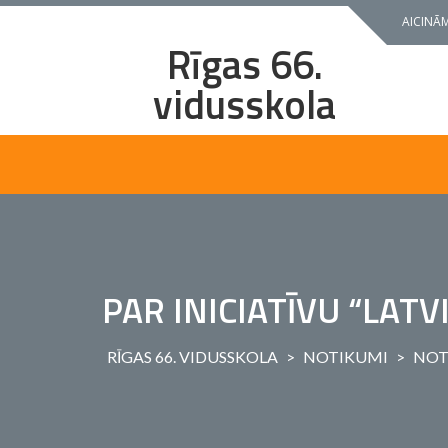
Skip
AICINĀM
to
Rīgas 66.
content
vidusskola
PAR INICIATĪVU “LATV
RĪGAS 66. VIDUSSKOLA
>
NOTIKUMI
>
NOT