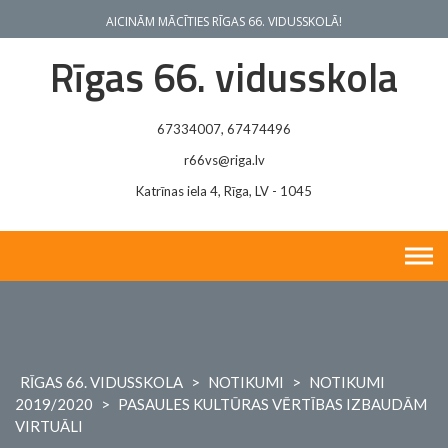
Skip
AICINĀM MĀCĪTIES RĪGAS 66. VIDUSSKOLĀ!
to
content
Rīgas 66. vidusskola
67334007, 67474496
r66vs@riga.lv
Katrīnas iela 4, Rīga, LV - 1045
RĪGAS 66. VIDUSSKOLA
>
NOTIKUMI
>
NOTIKUMI
2019/2020
>
PASAULES KULTŪRAS VĒRTĪBAS IZBAUDĀM
VIRTUĀLI