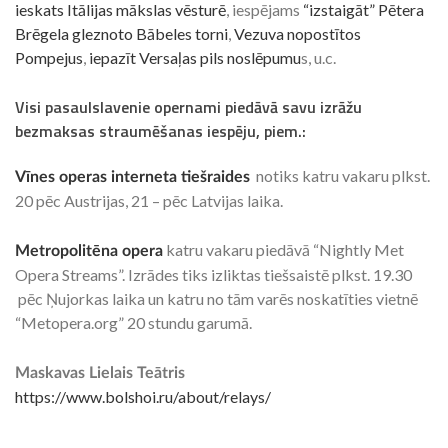
ieskats Itālijas mākslas vēsturē
, iespējams
“izstaigāt” Pētera
Brēgela gleznoto Bābeles torni
,
Vezuva nopostītos
Pompejus
,
iepazīt Versaļas pils noslēpumu
s, u.c.
Visi pasaulslavenie opernami piedāvā savu izrāžu
bezmaksas straumēšanas iespēju, piem.:
notiks katru vakaru plkst.
Vīnes operas interneta tiešraides
20 pēc Austrijas, 21 – pēc Latvijas laika.
katru vakaru piedāvā “Nightly Met
Metropolitēna opera
Opera Streams”. Izrādes tiks izliktas tiešsaistē plkst. 19.30
pēc Ņujorkas laika un katru no tām varēs noskatīties vietnē
“Metopera.org” 20 stundu garumā.
Maskavas Lielais Teātris
https://www.bolshoi.ru/about/relays/