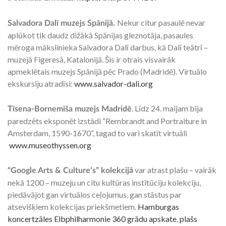
Nekur citur pasaulē nevar
Salvadora Dalī muzejs Spānijā.
aplūkot tik daudz dižākā Spānijas gleznotāja, pasaules
mēroga mākslinieka Salvadora Dalī darbus, kā Dalī teātrī –
muzejā Figeresā, Katalonijā. Šis ir otrais visvairāk
apmeklētais muzejs Spānijā pēc Prado (Madridē). Virtuālo
ekskursiju atradīsi:
www.salvador-dali.org
. Līdz 24. maijam bija
Tīsena-Bornemiša muzejs Madridē
paredzēts eksponēt izstādi “Rembrandt and Portraiture in
Amsterdam, 1590-1670”, tagad to vari skatīt virtuāli
www.museothyssen.org
var atrast plašu – vairāk
“Google Arts & Culture’s” kolekcijā
nekā 1200 – muzeju un citu kultūras institūciju kolekciju,
piedāvājot gan virtuālos ceļojumus, gan stāstus par
atsevišķiem kolekcijas priekšmetiem.
Hamburgas
koncertzāles Elbphilharmonie 360 grādu apskate
,
plašs