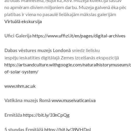
atrodas Manhetenā, Ņujorkā, ASV. Muzeja kolekcija sastāv
no apmēram diviem miljoniem darbu. Muzeja galvenā ēka pēc
platības ir viena no pasaulē lielākajām mākslas galerijām
Virtuālā ekskursija
https://www.uffizi.it/en/pages/digital-archives
Ufici Galerija
sniedz lielisku
Dabas vēstures muzejs Londonā
iespēju ieskatīties digitālajā Zemes izcelšanās ekspozīcijā
https://artsandculture.withgoogle.com/naturalhistorymuseum/o
of-solar-system/
www.nhm.ac.uk
www.museivaticani.va
Vatikāna muzejs Romā
https://bit.ly/33nCpQg
Ermitāža
https://bit.ly/39VHDoI
5 stundas Ermitāžā