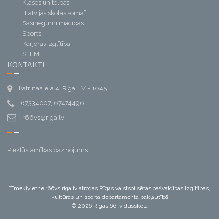
Klases un telpas
“Latvijas skolas soma”
Sasniegumi mācībās
Sports
Karjeras izglītība
STEM
KONTAKTI
Katrīnas iela 4, Rīga, LV – 1045
67334007, 67474496
r66vs@riga.lv
Piekļūstamības paziņojums
Tīmekļvietne r66vs.riga.lv atrodas Rīgas valstspilsētas pašvaldības Izglītības,
kultūras un sporta departamenta pakļautībā
© 2026 Rīgas 66. vidusskola