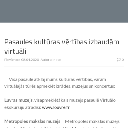
Pasaules kultūras vērtības izbaudām
virtuāli
Pievienots
08.04.2020
Autors:
Inese
0
Visa pasaule atklāj mums kultūras vērtības, varam
virtuālajās tūrēs apmeklēt izrādes, muzejus un koncertus:
, visapmeklētākais muzejs pasaulē Virtuālo
Luvras muzejs
ekskursiju atradīsi:
www.louvre.fr
Metropoles mākslas muzejs
Metropoles mākslas muzejs