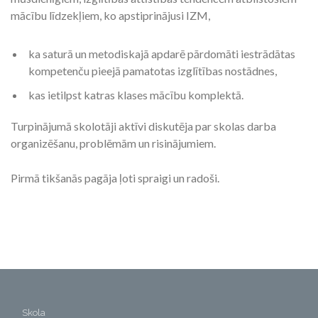
mācību līdzekļiem, ko apstiprinājusi IZM,
ka saturā un metodiskajā apdarē pārdomāti iestrādātas
kompetenču pieejā pamatotas izglītības nostādnes,
kas ietilpst katras klases mācību komplektā.
Turpinājumā skolotāji aktīvi diskutēja par skolas darba
organizēšanu, problēmām un risinājumiem.
Pirmā tikšanās pagāja ļoti spraigi un radoši.
Skola