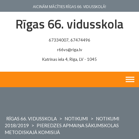
Skip
AICINĀM MĀCĪTIES RĪGAS 66. VIDUSSKOLĀ!
to
content
Rīgas 66. vidusskola
67334007, 67474496
r66vs@riga.lv
Katrīnas iela 4, Rīga, LV - 1045
RĪGAS 66. VIDUSSKOLA
>
NOTIKUMI
>
NOTIKUMI
2018/2019
>
PIEREDZES APMAIŅA SĀKUMSKOLAS
METODISKAJĀ KOMISIJĀ