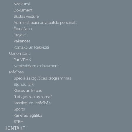
Notikumi
Dokumenti
Skolas vēsture
Administrācija un atbalsta personāls
Ēdināšana
Projekti
Vakances
Kontakti un Rekvizīti
Uzņemšana
Par VPMK
Nepieciešamie dokumenti
Mācības
Speciālās izglītības programmas
Stundu laiki
Klases un telpas
“Latvijas skolas soma”
Sasniegumi mācībās
Sports
Karjeras izglītība
STEM
KONTAKTI