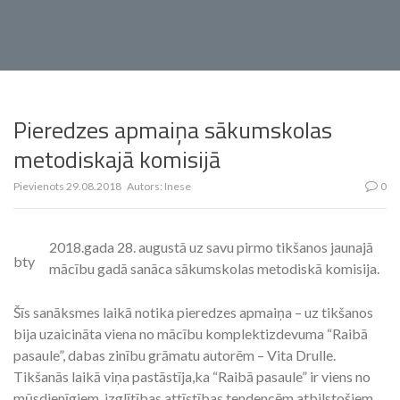
Pieredzes apmaiņa sākumskolas
metodiskajā komisijā
Pievienots
29.08.2018
Autors:
Inese
0
2018.gada 28. augustā uz savu pirmo tikšanos jaunajā
bty
mācību gadā sanāca sākumskolas metodiskā komisija.
Šīs sanāksmes laikā notika pieredzes apmaiņa – uz tikšanos
bija uzaicināta viena no mācību komplektizdevuma “Raibā
pasaule”, dabas zinību grāmatu autorēm – Vita Drulle.
Tikšanās laikā viņa pastāstīja,ka “Raibā pasaule” ir viens no
mūsdienīgiem, izglītības attīstības tendencēm atbilstošiem