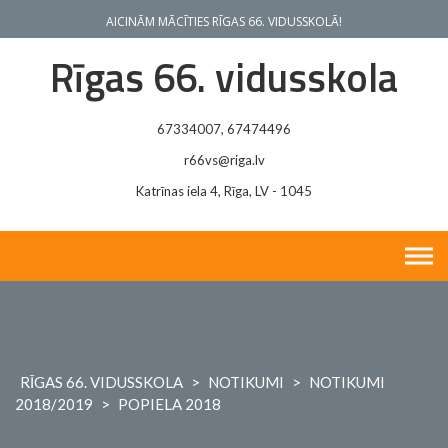
Skip
AICINĀM MĀCĪTIES RĪGAS 66. VIDUSSKOLĀ!
to
content
Rīgas 66. vidusskola
67334007, 67474496
r66vs@riga.lv
Katrīnas iela 4, Rīga, LV - 1045
RĪGAS 66. VIDUSSKOLA
>
NOTIKUMI
>
NOTIKUMI
2018/2019
>
POPIELA 2018