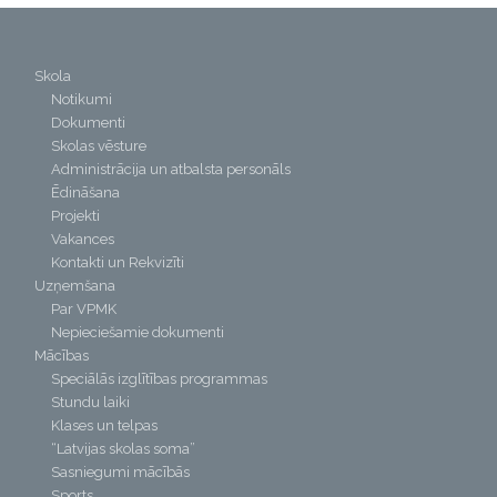
Skola
Notikumi
Dokumenti
Skolas vēsture
Administrācija un atbalsta personāls
Ēdināšana
Projekti
Vakances
Kontakti un Rekvizīti
Uzņemšana
Par VPMK
Nepieciešamie dokumenti
Mācības
Speciālās izglītības programmas
Stundu laiki
Klases un telpas
“Latvijas skolas soma”
Sasniegumi mācībās
Sports