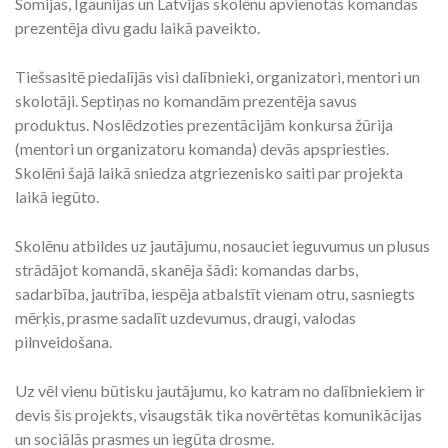
Somijas, Igaunijas un Latvijas skolēnu apvienotās komandas
prezentēja divu gadu laikā paveikto.
Tiešsasitē piedalījās visi dalībnieki, organizatori, mentori un
skolotāji. Septiņas no komandām prezentēja savus
produktus. Noslēdzoties prezentācijām konkursa žūrija
(mentori un organizatoru komanda) devās apspriesties.
Skolēni šajā laikā sniedza atgriezenisko saiti par projekta
laikā iegūto.
Skolēnu atbildes uz jautājumu, nosauciet ieguvumus un plusus
strādājot komandā, skanēja šādi: komandas darbs,
sadarbība, jautrība, iespēja atbalstīt vienam otru, sasniegts
mērķis, prasme sadalīt uzdevumus, draugi, valodas
pilnveidošana.
Uz vēl vienu būtisku jautājumu, ko katram no dalībniekiem ir
devis šis projekts, visaugstāk tika novērtētas komunikācijas
un sociālās prasmes un iegūta drosme.