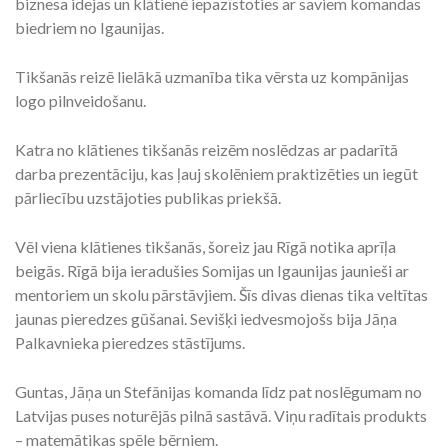
biznesa idejas un klātienē iepazīstoties ar saviem komandas
biedriem no Igaunijas.
Tikšanās reizē lielākā uzmanība tika vērsta uz kompānijas
logo pilnveidošanu.
Katra no klātienes tikšanās reizēm noslēdzas ar padarītā
darba prezentāciju, kas ļauj skolēniem praktizēties un iegūt
pārliecību uzstājoties publikas priekšā.
Vēl viena klātienes tikšanās, šoreiz jau Rīgā notika aprīļa
beigās. Rīgā bija ieradušies Somijas un Igaunijas jaunieši ar
mentoriem un skolu pārstāvjiem. Šīs divas dienas tika veltītas
jaunas pieredzes gūšanai. Sevišķi iedvesmojošs bija Jāņa
Palkavnieka pieredzes stāstījums.
Guntas, Jāņa un Stefānijas komanda līdz pat noslēgumam no
Latvijas puses noturējās pilnā sastāvā. Viņu radītais produkts
– matemātikas spēle bērniem.