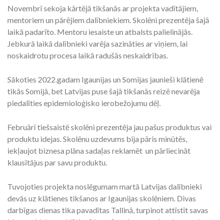
Novembrī sekoja kārtējā tikšanās ar projekta vadītājiem,
mentoriem un pārējiem dalībniekiem. Skolēni prezentēja šajā
laikā padarīto. Mentoru iesaiste un atbalsts palielinājās.
Jebkurā laikā dalībnieki varēja sazināties ar viņiem, lai
noskaidrotu procesa laikā radušās neskaidrības.
Sākoties 2022.gadam Igaunijas un Somijas jaunieši klātienē
tikās Somijā, bet Latvijas puse šajā tikšanās reizē nevarēja
piedalīties epidemioloģisko ierobežojumu dēļ.
Februārī tiešsaistē skolēni prezentēja jau pašus produktus vai
produktu idejas. Skolēnu uzdevums bija pāris minūtēs,
iekļaujot biznesa plāna sadaļas reklamēt un pārliecināt
klausītājus par savu produktu.
Tuvojoties projekta noslēgumam martā Latvijas dalībnieki
devās uz klātienes tikšanos ar Igaunijas skolēniem. Divas
darbīgas dienas tika pavadītas Tallinā, turpinot attīstīt savas