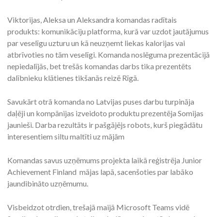
Viktorijas, Aleksa un Aleksandra komandas radītais
produkts: komunikāciju platforma, kurā var uzdot jautājumus
par veselīgu uzturu un kā neuzņemt liekas kalorijas vai
atbrīvoties no tām veselīgi. Komanda noslēguma prezentācijā
nepiedalījās, bet trešās komandas darbs tika prezentēts
dalībnieku klātienes tikšanās reizē Rīgā.
Savukārt otrā komanda no Latvijas puses darbu turpināja
daļēji un kompānijas izveidoto produktu prezentēja Somijas
jaunieši. Darba rezultāts ir pašgājējs robots, kurš piegādātu
interesentiem siltu maltīti uz mājām
Komandas savus uzņēmums projekta laikā reģistrēja Junior
Achievement Finland mājas lapā, sacenšoties par labāko
jaundibināto uzņēmumu.
Visbeidzot otrdien, trešajā maijā Microsoft Teams vidē