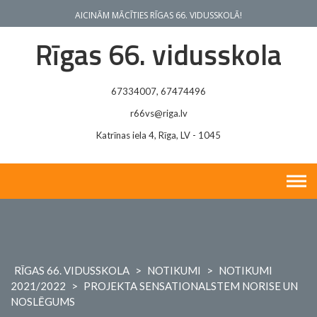
Skip
AICINĀM MĀCĪTIES RĪGAS 66. VIDUSSKOLĀ!
to
content
Rīgas 66. vidusskola
67334007, 67474496
r66vs@riga.lv
Katrīnas iela 4, Rīga, LV - 1045
RĪGAS 66. VIDUSSKOLA
>
NOTIKUMI
>
NOTIKUMI
2021/2022
>
PROJEKTA SENSATIONALSTEM NORISE UN
NOSLĒGUMS