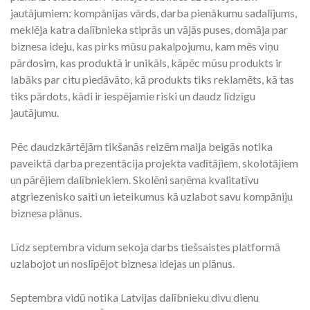
jautājumiem: kompānijas vārds, darba pienākumu sadalījums,
meklēja katra dalībnieka stiprās un vājās puses, domāja par
biznesa ideju, kas pirks mūsu pakalpojumu, kam mēs viņu
pārdosim, kas produktā ir unikāls, kāpēc mūsu produkts ir
labāks par citu piedāvāto, kā produkts tiks reklamēts, kā tas
tiks pārdots, kādi ir iespējamie riski un daudz līdzīgu
jautājumu.
Pēc daudzkārtējām tikšanās reizēm maija beigās notika
paveiktā darba prezentācija projekta vadītājiem, skolotājiem
un pārējiem dalībniekiem. Skolēni saņēma kvalitatīvu
atgriezenisko saiti un ieteikumus kā uzlabot savu kompāniju
biznesa plānus.
Līdz septembra vidum sekoja darbs tiešsaistes platformā
uzlabojot un noslīpējot biznesa idejas un plānus.
Septembra vidū notika Latvijas dalībnieku divu dienu