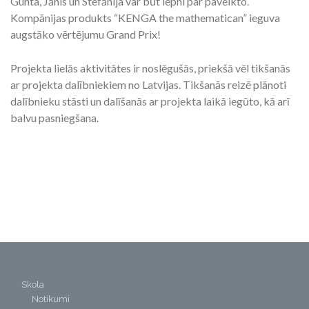
Gunta, Jānis un Stefānija var būt lepni par paveikto.
Kompānijas produkts “KENGA the mathematican” ieguva
augstāko vērtējumu Grand Prix!
Projekta lielās aktivitātes ir noslēgušās, priekšā vēl tikšanās
ar projekta dalībniekiem no Latvijas. Tikšanās reizē plānoti
dalībnieku stāsti un dalīšanās ar projekta laikā iegūto, kā arī
balvu pasniegšana.
Skola
Notikumi