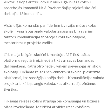
Viktorija kopā ar trīs Somu un vienu Igaunijas skolēnu
sadarbojās komandā Nr.3. Pavisam šajā projektā skolēni
darbojās 13 komandās.
Visās trijās komandās par līderiem izvirzījās mūsu skolas
skolēni, viņu labās angļu valodas zināšanas bija svarīgs
faktors komunikācijai ar pārējo skolu skolotājiem,
mentoriem un projekta vadību.
Līdz maija beigām skolēni izmantojot MT tiešsasites
platformu regulāri reizi nedēļa tikās ar savas komandas
dalībniekiem. Katru otro nedēļu viņiem pievienojās arī skolu
skolotāji. Tikšanās reizēs ne vienmēr visi skolēni pieslēdzās
platformai, kas sarežģīja kopējo darbu. Komunikācijas valoda
projekta laikā bija angļu valoda, kas atkal radīja zināmus
šķēršļus.
Tikšanās reizēs skolēni strādāja pie kompānijas un biznesa
plāna izveidošanas. Meklējot atbildes uz sekojošiem