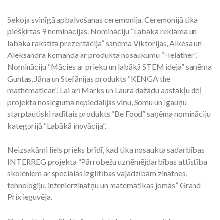
Sekoja svinīgā apbalvošanas ceremonija. Ceremonijā tika
piešķirtas 9 nominācijas. Nomināciju “Labākā reklāma un
labāka rakstītā prezentācija” saņēma Viktorijas, Alkesa un
Aleksandra komanda ar produkta nosaukumu “Helather”.
Nomināciju “Mācies ar prieku un labākā STEM ideja” saņēma
Guntas, Jāņa un Stefānijas produkts “KENGA the
mathematican”. Lai arī Marks un Laura dažādu apstākļu dēļ
projekta noslēgumā nepiedalījās viņu, Somu un Igauņu
starptautiski radītais produkts “Be Food” saņēma nomināciju
kategorijā “Labākā inovācija”.
Neizsakāmi liels prieks brīdī, kad tika nosaukta sadarbības
INTERREG projekta “Pārrobežu uzņēmējdarbības attīstība
skolēniem ar speciālās izglītības vajadzībām zinātnes,
tehnoloģiju, inženierzinātņu un matemātikas jomās” Grand
Prix ieguvēja.