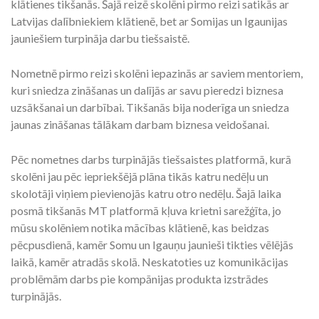
klātienes tikšanās. Šajā reizē skolēni pirmo reizi satikās ar
Latvijas dalībniekiem klātienē, bet ar Somijas un Igaunijas
jauniešiem turpināja darbu tiešsaistē.
Nometnē pirmo reizi skolēni iepazinās ar saviem mentoriem,
kuri sniedza zināšanas un dalījās ar savu pieredzi biznesa
uzsākšanai un darbībai. Tikšanās bija noderīga un sniedza
jaunas zināšanas tālākam darbam biznesa veidošanai.
Pēc nometnes darbs turpinājās tiešsaistes platformā, kurā
skolēni jau pēc iepriekšējā plāna tikās katru nedēļu un
skolotāji viņiem pievienojās katru otro nedēļu. Šajā laika
posmā tikšanās MT platformā kļuva krietni sarežģīta, jo
mūsu skolēniem notika mācības klātienē, kas beidzas
pēcpusdienā, kamēr Somu un Igauņu jaunieši tikties vēlējās
laikā, kamēr atradās skolā. Neskatoties uz komunikācijas
problēmām darbs pie kompānijas produkta izstrādes
turpinājās.