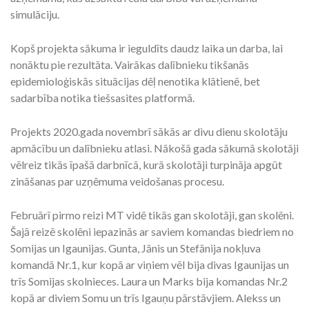
simulāciju.
Kopš projekta sākuma ir ieguldīts daudz laika un darba, lai
nonāktu pie rezultāta. Vairākas dalībnieku tikšanās
epidemioloģiskās situācijas dēļ nenotika klātienē, bet
sadarbība notika tiešsasites platformā.
Projekts 2020.gada novembrī sākās ar divu dienu skolotāju
apmācību un dalībnieku atlasi. Nākošā gada sākumā skolotāji
vēlreiz tikās īpašā darbnīcā, kurā skolotāji turpināja apgūt
zināšanas par uzņēmuma veidošanas procesu.
Februārī pirmo reizi MT vidē tikās gan skolotāji, gan skolēni.
Šajā reizē skolēni iepazinās ar saviem komandas biedriem no
Somijas un Igaunijas. Gunta, Jānis un Stefānija nokļuva
komandā Nr.1, kur kopā ar viņiem vēl bija divas Igaunijas un
trīs Somijas skolnieces. Laura un Marks bija komandas Nr.2
kopā ar diviem Somu un trīs Igauņu pārstāvjiem. Alekss un