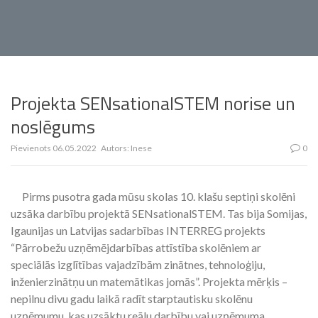
Projekta SENsationalSTEM norise un
noslēgums
Pievienots
06.05.2022
Autors:
Inese
0
Pirms pusotra gada mūsu skolas 10. klašu septiņi skolēni
uzsāka darbību projektā SENsationalSTEM. Tas bija Somijas,
Igaunijas un Latvijas sadarbības INTERREG projekts
“Pārrobežu uzņēmējdarbības attīstība skolēniem ar
speciālās izglītības vajadzībām zinātnes, tehnoloģiju,
inženierzinātņu un matemātikas jomās”. Projekta mērķis –
nepilnu divu gadu laikā radīt starptautisku skolēnu
uzņēmumu, kas uzsāktu reālu darbību vai uzņēmuma