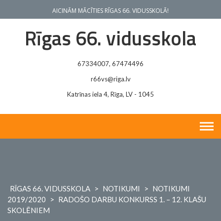
Skip
AICINĀM MĀCĪTIES RĪGAS 66. VIDUSSKOLĀ!
to
content
Rīgas 66. vidusskola
67334007, 67474496
r66vs@riga.lv
Katrīnas iela 4, Rīga, LV - 1045
RĪGAS 66. VIDUSSKOLA
>
NOTIKUMI
>
NOTIKUMI
2019/2020
>
RADOŠO DARBU KONKURSS 1. – 12. KLAŠU
SKOLĒNIEM