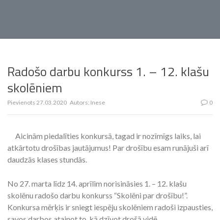
Radošo darbu konkurss 1. – 12. klašu
skolēniem
Pievienots
27.03.2020
Autors:
Inese
0
Aicinām piedalīties konkursā, tagad ir nozīmīgs laiks, lai
atkārtotu drošības jautājumus! Par drošību esam runājuši arī
daudzās klases stundās.
No 27. marta līdz 14. aprīlim norisināsies 1. – 12. klašu
skolēnu radošo darbu konkurss “Skolēni par drošību!”.
Konkursa mērķis ir sniegt iespēju skolēniem radoši izpausties,
savos darbos atainot to, kā dzīvot drošā vidē.