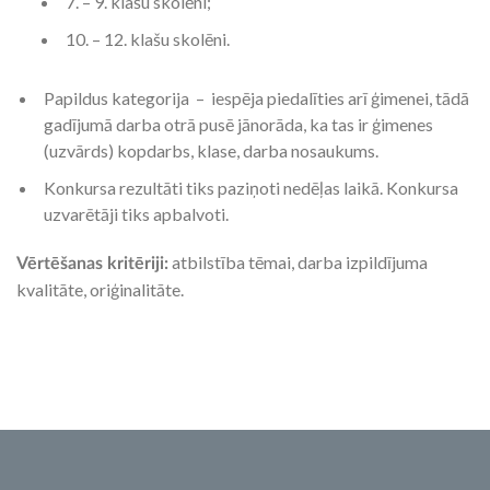
7. – 9. klašu skolēni;
10. – 12. klašu skolēni.
Papildus kategorija – iespēja piedalīties arī ģimenei, tādā
gadījumā darba otrā pusē jānorāda, ka tas ir ģimenes
(uzvārds) kopdarbs, klase, darba nosaukums.
Konkursa rezultāti tiks paziņoti nedēļas laikā. Konkursa
uzvarētāji tiks apbalvoti.
atbilstība tēmai, darba izpildījuma
Vērtēšanas kritēriji:
kvalitāte, oriģinalitāte.