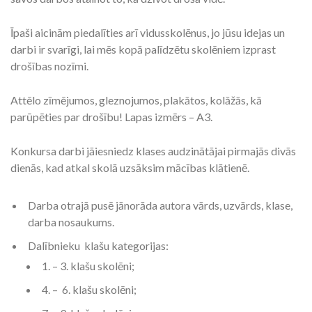
Īpaši aicinām piedalīties arī vidusskolēnus, jo jūsu idejas un
darbi ir svarīgi, lai mēs kopā palīdzētu skolēniem izprast
drošības nozīmi.
Attēlo zīmējumos, gleznojumos, plakātos, kolāžās, kā
parūpēties par drošību! Lapas izmērs – A3.
Konkursa darbi jāiesniedz klases audzinātājai pirmajās divās
dienās, kad atkal skolā uzsāksim mācības klātienē.
Darba otrajā pusē jānorāda autora vārds, uzvārds, klase,
darba nosaukums.
Dalībnieku klašu kategorijas:
1. – 3. klašu skolēni;
4. – 6. klašu skolēni;