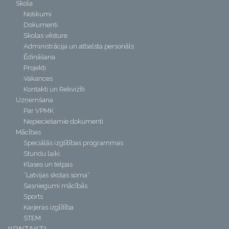
Skola
Notikumi
Dokumenti
Skolas vēsture
Administrācija un atbalsta personāls
Ēdināšana
Projekti
Vakances
Kontakti un Rekvizīti
Uzņemšana
Par VPMK
Nepieciešamie dokumenti
Mācības
Speciālās izglītības programmas
Stundu laiki
Klases un telpas
“Latvijas skolas soma”
Sasniegumi mācībās
Sports
Karjeras izglītība
STEM