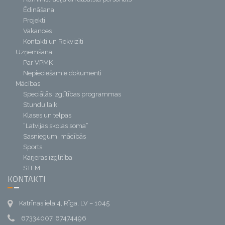
Ēdināšana
Projekti
Vakances
Kontakti un Rekvizīti
Uzņemšana
Par VPMK
Nepieciešamie dokumenti
Mācības
Speciālās izglītības programmas
Stundu laiki
Klases un telpas
“Latvijas skolas soma”
Sasniegumi mācībās
Sports
Karjeras izglītība
STEM
KONTAKTI
Katrīnas iela 4, Rīga, LV – 1045
67334007, 67474496