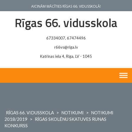
Skip
AICINĀM MĀCĪTIES RĪGAS 66. VIDUSSKOLĀ!
to
content
Rīgas 66. vidusskola
67334007, 67474496
r66vs@riga.lv
Katrīnas iela 4, Rīga, LV - 1045
RĪGAS 66. VIDUSSKOLA
>
NOTIKUMI
>
NOTIKUMI
2018/2019
>
RĪGAS SKOLĒNU SKATUVES RUNAS
KONKURSS