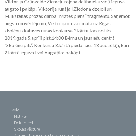
Viktorija Grūnvalde Ziemeļu rajona dalībnieku vidū ieguva
augsto I pakāpi. Viktorija runāja I.Ziedoņa dzejoli un
M.Ikstenas prozas darba “Mātes piens” fragmentu. Saņemot
augsto novērtējumu, Viktorija ir uzaicināta uz Rīgas
skolēnu skatuves runas konkursa 3.kārtu, kas notiks
2019.gada 5.aprīlī plst.14:00 Bērnu un jauniešu centrā
“Skolēnu pils”. Konkursa 3.kārtā piedalīsies 18 audzēkņi, kuri
2.kārtā ieguva I vai Augstāko pakāpi.
Skola
Notikumi
Dokumenti
Skolas vēsture
Administrācija un atbalsta personāls