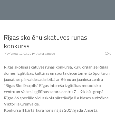
Rīgas skolēnu skatuves runas
konkurss
Pievienots
12.03.2019
Autors:
Inese
0
Rīgas skolēnu skatuves runas konkursā, kuru organizē Rīgas
domes Izglītības, kultūras un sporta departamenta Sporta un
jaunatnes pārvalde sadarbībā ar Bērnu un jauniešu centra
“Rīgas Skolēnu pils” Rīgas Interešu izglītības metodisko
centru un Valsts izglītības satura centru 7. – 9.klašu grupā
Rīgas 66.speciālo vidusskolu pārstāvēja 8.a klases audzēkne
Viktorija Grūnvalde.
Konkursa II kārtā, kura norisinājās 2019.gada 7.martā,