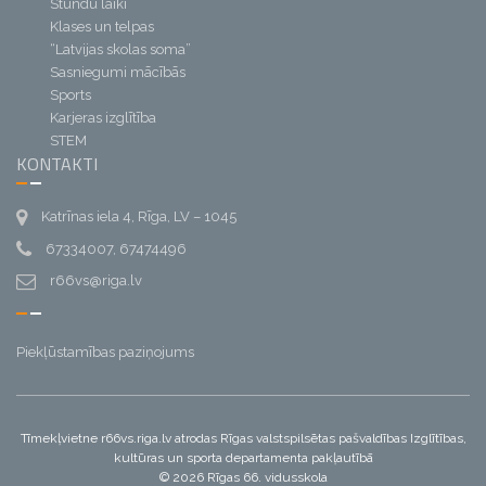
Stundu laiki
Klases un telpas
“Latvijas skolas soma”
Sasniegumi mācībās
Sports
Karjeras izglītība
STEM
KONTAKTI
Katrīnas iela 4, Rīga, LV – 1045
67334007, 67474496
r66vs@riga.lv
Piekļūstamības paziņojums
Tīmekļvietne r66vs.riga.lv atrodas Rīgas valstspilsētas pašvaldības Izglītības,
kultūras un sporta departamenta pakļautībā
© 2026 Rīgas 66. vidusskola