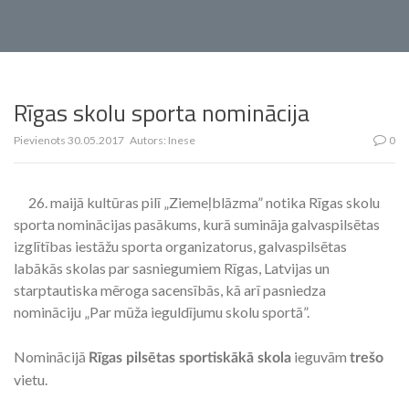
Rīgas skolu sporta nominācija
Pievienots
30.05.2017
Autors:
Inese
0
26. maijā kultūras pilī „Ziemeļblāzma” notika Rīgas skolu
sporta nominācijas pasākums, kurā sumināja galvaspilsētas
izglītības iestāžu sporta organizatorus, galvaspilsētas
labākās skolas par sasniegumiem Rīgas, Latvijas un
starptautiska mēroga sacensībās, kā arī pasniedza
nomināciju „Par mūža ieguldījumu skolu sportā”.
Nominācijā
ieguvām
Rīgas pilsētas sportiskākā skola
trešo
vietu.