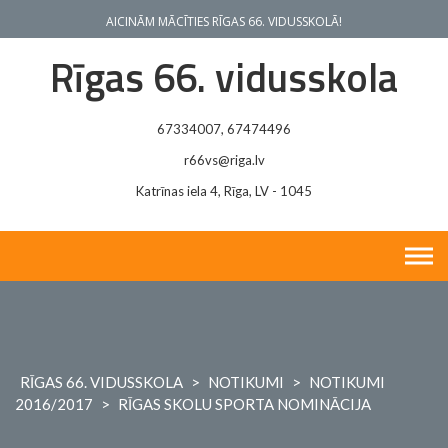
Skip
AICINĀM MĀCĪTIES RĪGAS 66. VIDUSSKOLĀ!
to
content
Rīgas 66. vidusskola
67334007, 67474496
r66vs@riga.lv
Katrīnas iela 4, Rīga, LV - 1045
RĪGAS 66. VIDUSSKOLA
>
NOTIKUMI
>
NOTIKUMI
2016/2017
>
RĪGAS SKOLU SPORTA NOMINĀCIJA