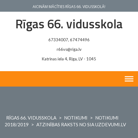
Skip
AICINĀM MĀCĪTIES RĪGAS 66. VIDUSSKOLĀ!
to
content
Rīgas 66. vidusskola
67334007, 67474496
r66vs@riga.lv
Katrīnas iela 4, Rīga, LV - 1045
RĪGAS 66. VIDUSSKOLA
>
NOTIKUMI
>
NOTIKUMI
2018/2019
>
ATZINĪBAS RAKSTS NO SIA UZDEVUMI.LV