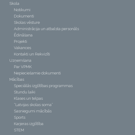
Skola
Notikumi
Dokumenti
Skolas vēsture
Administrācija un atbalsta personāls
Ēdināšana
Projekti
Vakances
Kontakti un Rekvizīti
Uzņemšana
Par VPMK
Nepieciešamie dokumenti
Mācības
Speciālās izglītības programmas
Stundu laiki
Klases un telpas
“Latvijas skolas soma”
Sasniegumi mācībās
Sports
Karjeras izglītība
STEM