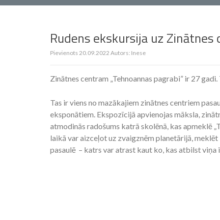
Rudens ekskursija uz Zinātnes 
Pievienots
20.09.2022
Autors:
Inese
Zinātnes centram „Tehnoannas pagrabi” ir 27 gadi. T
Tas ir viens no mazākajiem zinātnes centriem pasaul
eksponātiem. Ekspozīcijā apvienojas māksla, zinātne u
atmodinās radošums katrā skolēnā, kas apmeklē „Te
laikā var aizceļot uz zvaigznēm planetārijā, meklēt
pasaulē – katrs var atrast kaut ko, kas atbilst viņa