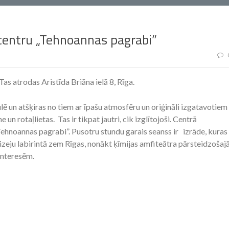
centru „Tehnoannas pagrabi”
as atrodas Aristīda Briāna ielā 8, Rīga.
ē un atšķiras no tiem ar īpašu atmosfēru un oriģināli izgatavotiem
n rotaļlietas. Tas ir tikpat jautri, cik izglītojoši. Centrā
hnoannas pagrabi”. Pusotru stundu garais seanss ir izrāde, kuras
 izeju labirintā zem Rīgas, nonākt ķīmijas amfiteātra pārsteidzošaj
 interesēm.