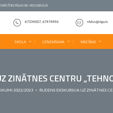
 MĀCĪTIES RĪGAS 66. VIDUSSKOLĀ!
67334007, 67474496
r66vs@riga.lv
SKOLA
UZŅEMŠANA
MĀCĪBAS
UZ ZINĀTNES CENTRU „TEHN
IKUMI 2022/2023
>
RUDENS EKSKURSIJA UZ ZINĀTNES 