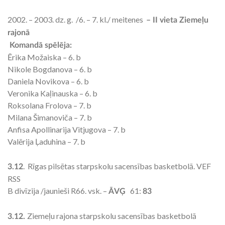
2002. – 2003. dz. g. /6. – 7. kl./ meitenes
– II vieta Ziemeļu
rajonā
Komandā spēlēja:
Ērika Možaiska – 6. b
Nikole Bogdanova – 6. b
Daniela Novikova – 6. b
Veronika Kaļinauska – 6. b
Roksolana Frolova – 7. b
Milana Šimanoviča – 7. b
Anfisa Apollinarija Vitjugova – 7. b
Valērija Ļaduhina – 7. b
. Rīgas pilsētas starpskolu sacensības basketbolā. VEF
3.12
RSS
B divīzija /jaunieši R66. vsk. –
61:
ĀVĢ
83
Ziemeļu rajona starpskolu sacensības basketbolā
3.12.