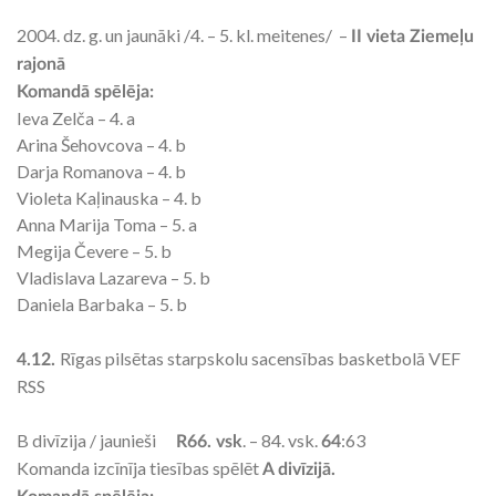
2004. dz. g. un jaunāki /4. – 5. kl. meitenes/ –
II vieta Ziemeļu
rajonā
Komandā spēlēja:
Ieva Zelča – 4. a
Arina Šehovcova – 4. b
Darja Romanova – 4. b
Violeta Kaļinauska – 4. b
Anna Marija Toma – 5. a
Megija Čevere – 5. b
Vladislava Lazareva – 5. b
Daniela Barbaka – 5. b
Rīgas pilsētas starpskolu sacensības basketbolā VEF
4.12.
RSS
B divīzija / jaunieši
. – 84. vsk.
:63
R66. vsk
64
Komanda izcīnīja tiesības spēlēt
A divīzijā.