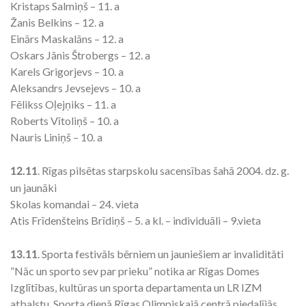
Kristaps Salmiņš – 11. a
Žanis Belkins – 12. a
Einārs Maskalāns – 12. a
Oskars Jānis Štrobergs – 12. a
Karels Grigorjevs – 10. a
Aleksandrs Jevsejevs – 10. a
Fēlikss Oļejņiks – 11. a
Roberts Vītoliņš – 10. a
Nauris Liniņš – 10. a
. Rīgas pilsētas starpskolu sacensības šahā 2004. dz. g.
12.11
un jaunāki
Skolas komandai – 24. vieta
Atis Frīdenšteins Brīdiņš – 5. a kl. – individuāli – 9.vieta
. Sporta festivāls bērniem un jauniešiem ar invaliditāti
13.11
”Nāc un sporto sev par prieku” notika ar Rīgas Domes
Izglītības, kultūras un sporta departamenta un LR IZM
atbalstu. Sporta dienā Rīgas Olimpiskajā centrā piedalījās