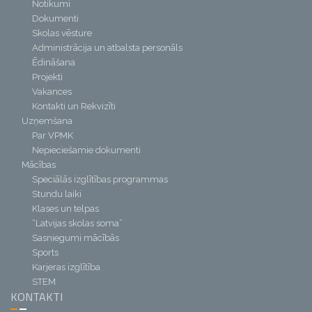
Notikumi
Dokumenti
Skolas vēsture
Administrācija un atbalsta personāls
Ēdināšana
Projekti
Vakances
Kontakti un Rekvizīti
Uzņemšana
Par VPMK
Nepieciešamie dokumenti
Mācības
Speciālās izglītības programmas
Stundu laiki
Klases un telpas
“Latvijas skolas soma”
Sasniegumi mācībās
Sports
Karjeras izglītība
STEM
KONTAKTI