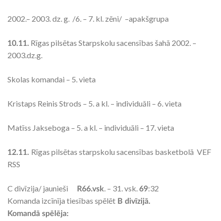
2002.– 2003. dz. g. /6. – 7. kl. zēni/ –apakšgrupa
Rīgas pilsētas Starpskolu sacensības šahā 2002. –
10.11.
2003.dz.g.
Skolas komandai – 5. vieta
Kristaps Reinis Strods – 5. a kl. – individuāli – 6. vieta
Matīss Jakseboga – 5. a kl. – individuāli – 17. vieta
Rīgas pilsētas starpskolu sacensības basketbolā VEF
12.11.
RSS
C divīzija/ jaunieši
. – 31. vsk.
:32
R66.vsk
69
Komanda izcīnīja tiesības spēlēt
B divīzijā.
Komandā spēlēja: