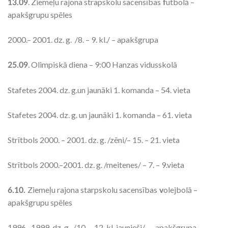
. Ziemeļu rajona strapskolu sacensības
utbolā –
13.09
f
apakšgrupu spēles
2000.– 2001. dz. g. /8. – 9. kl./ – apakšgrupa
. Olimpiskā diena – 9:00 Hanzas vidusskolā
25.09
Stafetes 2004. dz. g.un jaunāki 1. komanda – 54. vieta
Stafetes 2004. dz. g. un jaunāki 1. komanda – 61. vieta
Strītbols 2000. – 2001. dz. g. /zēni/– 15. – 21. vieta
Strītbols 2000.–2001. dz. g. /meitenes/ – 7. – 9.vieta
Ziemeļu rajona starpskolu sacensības
olejbolā –
6.10.
v
apakšgrupu spēles
1996.–1999. dz. g. /10. – 12. kl. jaunieši/ – apakšgrupa