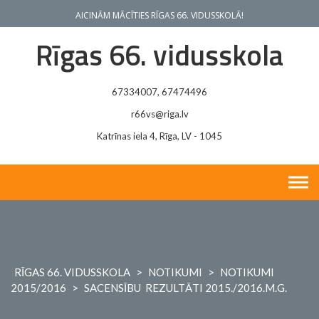
Skip
AICINĀM MĀCĪTIES RĪGAS 66. VIDUSSKOLĀ!
to
content
Rīgas 66. vidusskola
67334007, 67474496
r66vs@riga.lv
Katrīnas iela 4, Rīga, LV - 1045
RĪGAS 66. VIDUSSKOLA
>
NOTIKUMI
>
NOTIKUMI
2015/2016
>
SACENSĪBU REZULTĀTI 2015./2016.M.G.