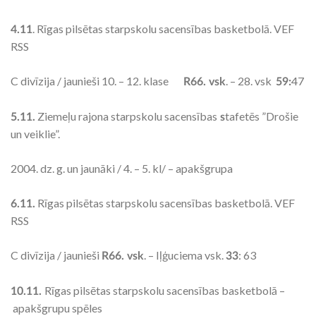
. Rīgas pilsētas starpskolu sacensības basketbolā. VEF
4.11
RSS
C divīzija / jaunieši 10. – 12. klase
. – 28. vsk
47
R66. vsk
59:
Ziemeļu rajona starpskolu sacensības
tafetēs ”Drošie
5.11.
s
un veiklie”.
2004. dz. g. un jaunāki / 4. – 5. kl/ – apakšgrupa
Rīgas pilsētas starpskolu sacensības basketbolā. VEF
6.11.
RSS
C divīzija / jaunieši
. – Iļģuciema vsk.
: 63
R66. vsk
33
Rīgas pilsētas starpskolu sacensības basketbolā –
10.11.
apakšgrupu spēles