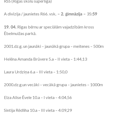
RSS (Rīgas skolu superlīga)
A divīzija / jaunietes R66. vsk
35
. – 2. ģimnāzija –
:59
Rīgas bērnu ar speciālām vajadzībām kross
19. 04.
Ēbelmuižas parkā.
2001.dz.g. un jaunāki – jaunākā grupa – meitenes – 500m
Helēna Amanda Brūvere 5.a – II vieta – 1:44,13
Laura Urdziņa 6.a – III vieta – 1:50,0
2000.dz.g.un vecāki – vecākā grupa – jaunietes – 1000m
Elza Alise Ēvele 10.a – I vieta – 4:04,56
Sintija Rēdliha 10.a – III vieta – 4:09,29