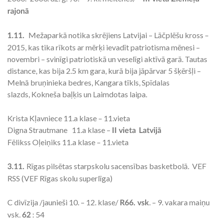
rajonā
Mežaparkā notika skrējiens Latvijai – Lāčplēšu kross –
1.11.
2015, kas tika rīkots ar mērķi ievadīt patriotisma mēnesi –
novembri – svinīgi patriotiskā un veselīgi aktīvā garā. Tautas
distance, kas bija 2.5 km gara, kurā bija jāpārvar 5 šķēršļi –
Melnā bruņinieka bedres, Kangara tīkls, Spīdalas
slazds, Kokneša baļķis un Laimdotas laipa.
Krista Kļavniece 11.a klase – 11.vieta
Digna Strautmane 11.a klase –
II vieta
Latvijā
Fēlikss Oļeiņiks 11.a klase – 11.vieta
Rīgas pilsētas starpskolu sacensības basketbolā. VEF
3.11.
RSS (VEF Rīgas skolu superlīga)
C divīzija /jaunieši 10. – 12. klase/
. – 9. vakara maiņu
R66. vsk
vsk.
: 54
62