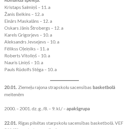
Komandā spēlēja:
Kristaps Salmiņš – 11. a
Žanis Belkins – 12. a
Einārs Maskalāns – 12. a
Oskars Jānis Štrobergs – 12. a
Karels Grigorjevs – 10. a
Aleksandrs Jevsejevs – 10. a
Fēlikss Oļeiņiks – 11. a
Roberts Vītoliņš – 10. a
Nauris Liniņš – 10. a
Pauls Rūdolfs Stēga – 10. a
Ziemeļu rajona strapskolu sacensības
20.01.
basketbolā
meitenēm
2000. – 2001. dz. g. /8. – 9. kl./ –
apakšgrupa
Rīgas pilsētas starpskolu sacensības basketbolā. VEF
22.01.