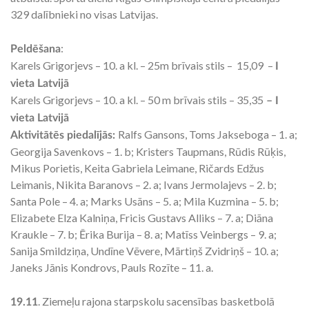
329 dalībnieki no visas Latvijas.
:
Peldēšana
Karels Grigorjevs – 10. a kl. – 25m brīvais stils – 15,09 –
I
vieta Latvijā
Karels Grigorjevs – 10. a kl. – 50 m brīvais stils – 35,35
– I
vieta Latvijā
Ralfs Gansons, Toms Jakseboga – 1. a;
Aktivitātēs piedalījās:
Georgija Savenkovs – 1. b; Kristers Taupmans, Rūdis Rūķis,
Mikus Porietis, Keita Gabriela Leimane, Ričards Edžus
Leimanis, Nikita Baranovs – 2. a; Ivans Jermolajevs – 2. b;
Santa Pole – 4. a; Marks Usāns – 5. a; Mila Kuzmina – 5. b;
Elizabete Elza Kalniņa, Fricis Gustavs Alliks – 7. a; Diāna
Kraukle – 7. b; Ērika Burija – 8. a; Matīss Veinbergs – 9. a;
Sanija Smildziņa, Undīne Vēvere, Mārtiņš Zvidriņš – 10. a;
Janeks Jānis Kondrovs, Pauls Rozīte – 11. a.
. Ziemeļu rajona starpskolu sacensības basketbolā
19.11