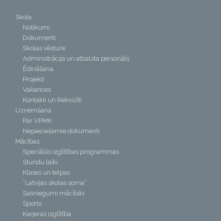
Skola
Notikumi
Dokumenti
Skolas vēsture
Administrācija un atbalsta personāls
Ēdināšana
Projekti
Vakances
Kontakti un Rekvizīti
Uzņemšana
Par VPMK
Nepieciešamie dokumenti
Mācības
Speciālās izglītības programmas
Stundu laiki
Klases un telpas
“Latvijas skolas soma”
Sasniegumi mācībās
Sports
Karjeras izglītība