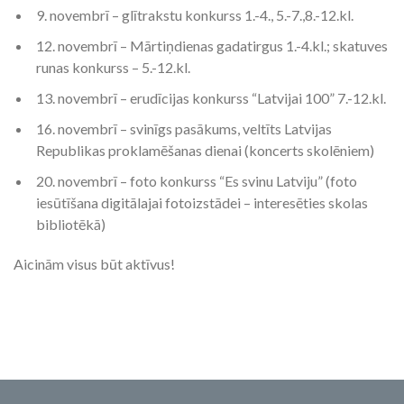
9. novembrī – glītrakstu konkurss 1.-4., 5.-7.,8.-12.kl.
12. novembrī – Mārtiņdienas gadatirgus 1.-4.kl.; skatuves
runas konkurss – 5.-12.kl.
13. novembrī – erudīcijas konkurss “Latvijai 100” 7.-12.kl.
16. novembrī – svinīgs pasākums, veltīts Latvijas
Republikas proklamēšanas dienai (koncerts skolēniem)
20. novembrī – foto konkurss “Es svinu Latviju” (foto
iesūtīšana digitālajai fotoizstādei – interesēties skolas
bibliotēkā)
Aicinām visus būt aktīvus!