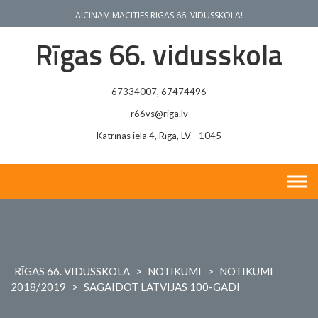
Skip
AICINĀM MĀCĪTIES RĪGAS 66. VIDUSSKOLĀ!
to
content
Rīgas 66. vidusskola
67334007, 67474496
r66vs@riga.lv
Katrīnas iela 4, Rīga, LV - 1045
RĪGAS 66. VIDUSSKOLA
>
NOTIKUMI
>
NOTIKUMI
2018/2019
>
SAGAIDOT LATVIJAS 100-GADI