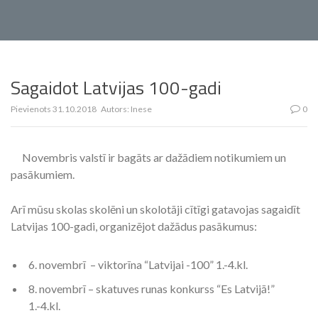
Sagaidot Latvijas 100-gadi
Pievienots
31.10.2018
Autors:
Inese
0
Novembris valstī ir bagāts ar dažādiem notikumiem un
pasākumiem.
Arī mūsu skolas skolēni un skolotāji cītīgi gatavojas sagaidīt
Latvijas 100-gadi, organizējot dažādus pasākumus:
6. novembrī – viktorīna “Latvijai -100” 1.-4.kl.
8. novembrī – skatuves runas konkurss “Es Latvijā!”
1.-4.kl.