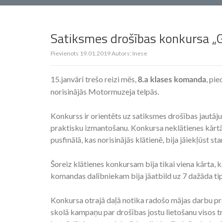
Satiksmes drošības konkursa „G
Pievienots
19.01.2019
Autors:
Inese
15.janvārī trešo reizi mēs,
, pi
8.a klases komanda
norisinājās Motormuzeja telpās.
Konkurss ir orientēts uz satiksmes drošības jautā
praktisku izmantošanu. Konkursa neklātienes kārtā p
pusfinālā, kas norisinājās klātienē, bija jāiekļūst 
Šoreiz klātienes konkursam bija tikai viena kārta, 
komandas dalībniekam bija jāatbild uz 7 dažāda ti
Konkursa otrajā daļā notika radošo mājas darbu pr
skolā kampaņu par drošības jostu lietošanu visos tra