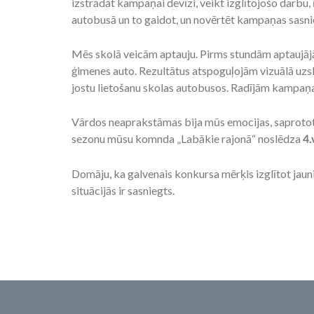
izstrādāt kampaņai devīzi, veikt izglītojošo darbu
autobusā un to gaidot, un novērtēt kampaņas sasni
Mēs skolā veicām aptauju. Pirms stundām aptaujājā
ģimenes auto. Rezultātus atspoguļojām vizuālā uzsk
jostu lietošanu skolas autobusos. Radījām kampaņa
Vārdos neaprakstāmas bija mūs emocijas, saprotot, 
sezonu mūsu komnda „Labākie rajonā“ noslēdza
4.
Domāju, ka galvenais konkursa mērķis izglītot jaun
situācijās ir sasniegts.