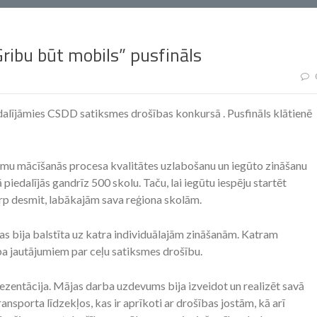
ribu būt mobils” pusfināls
edalījāmies CSDD satiksmes drošības konkursā . Pusfināls klātienē
jumu mācīšanās procesa kvalitātes uzlabošanu un iegūto zināšanu
iedalījās gandrīz 500 skolu. Taču, lai iegūtu iespēju startēt
starp desmit, labākajām sava reģiona skolām.
kas bija balstīta uz katra individuālajām zināšanām. Katram
pa jautājumiem par ceļu satiksmes drošību.
ezentācija. Mājas darba uzdevums bija izveidot un realizēt savā
nsporta līdzekļos, kas ir aprīkoti ar drošības jostām, kā arī