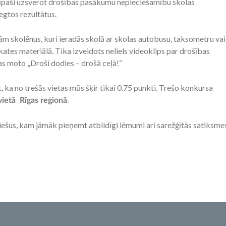
, īpaši uzsverot drošības pasākumu nepieciešamību skolas
egtos rezultātus.
m skolēnus, kuri ieradās skolā ar skolas autobusu, taksometru vai
ates materiālā. Tika izveidots neliels videoklips par drošības
s moto „Droši dodies – drošā ceļā!“
ka no trešās vietas mūs šķir tikai 0.75 punkti. Trešo konkursa
.
vietā Rīgas reģionā
iešus, kam jāmāk pieņemt atbildīgi lēmumi arī sarežģītās satiksme