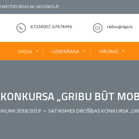
 MĀCĪTIES RĪGAS 66. VIDUSSKOLĀ!
67334007, 67474496
r66vs@riga.lv
SKOLA
UZŅEMŠANA
MĀCĪBAS
 KONKURSA „GRIBU BŪT MOB
IKUMI 2018/2019
>
SATIKSMES DROŠĪBAS KONKURSA „GRI