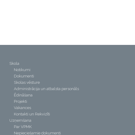
Skola
Notikumi
Dokumenti
Skolas vēsture
Administrācija un atbalsta personāls
Ēdināšana
Projekti
Vakances
Kontakti un Rekvizīti
Uzņemšana
Par VPMK
Nepieciešamie dokumenti