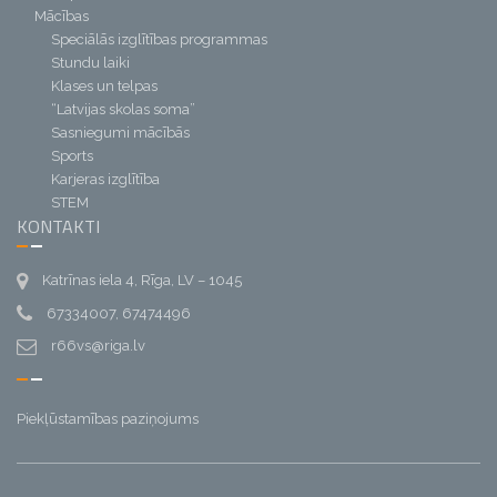
Mācības
Speciālās izglītības programmas
Stundu laiki
Klases un telpas
“Latvijas skolas soma”
Sasniegumi mācībās
Sports
Karjeras izglītība
STEM
KONTAKTI
Katrīnas iela 4, Rīga, LV – 1045
67334007, 67474496
r66vs@riga.lv
Piekļūstamības paziņojums