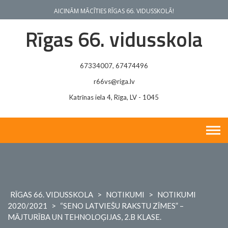
Skip
AICINĀM MĀCĪTIES RĪGAS 66. VIDUSSKOLĀ!
to
content
Rīgas 66. vidusskola
67334007, 67474496
r66vs@riga.lv
Katrīnas iela 4, Rīga, LV - 1045
RĪGAS 66. VIDUSSKOLA
>
NOTIKUMI
>
NOTIKUMI
2020/2021
>
“SENO LATVIEŠU RAKSTU ZĪMES” –
MĀJTURĪBA UN TEHNOLOĢIJAS, 2.B KLASE.