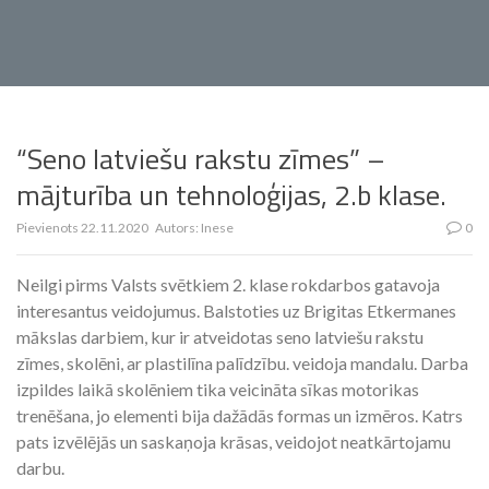
“Seno latviešu rakstu zīmes” –
mājturība un tehnoloģijas, 2.b klase.
Pievienots
22.11.2020
Autors:
Inese
0
Neilgi pirms Valsts svētkiem 2. klase rokdarbos gatavoja
interesantus veidojumus. Balstoties uz Brigitas Etkermanes
mākslas darbiem, kur ir atveidotas seno latviešu rakstu
zīmes, skolēni, ar plastilīna palīdzību. veidoja mandalu. Darba
izpildes laikā skolēniem tika veicināta sīkas motorikas
trenēšana, jo elementi bija dažādās formas un izmēros. Katrs
pats izvēlējās un saskaņoja krāsas, veidojot neatkārtojamu
darbu.