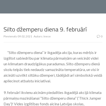
Silto džemperu diena 9. februārī
Pievienots
09.02.2021
Autors:
Inese
0
“Silto džemperu diena” ir ikgadēja akcija, kuras mērķis ir
izglītot sabiedrību par klimata pārmaiņām un veicināt videi
un klimatam draudzīgākus paradumus. Silto džemperu dienā
skolu telpās tiek nedaudz samazināta temperatūra, un visi ir
aicināti uzvilkt siltāku džemperi, tādējādi arī simboliskā veidā
apliecinot atbalstu iniciatīvai.
9. februārī ikvienu aicinām piedalīties ikgadējā akcijā klimata
pārmaiņu mazināšanai “Silto džemperu diena” (‘Thick Jumper
Day’)! Vides izglītības fonds aicina Latvijas skolas,