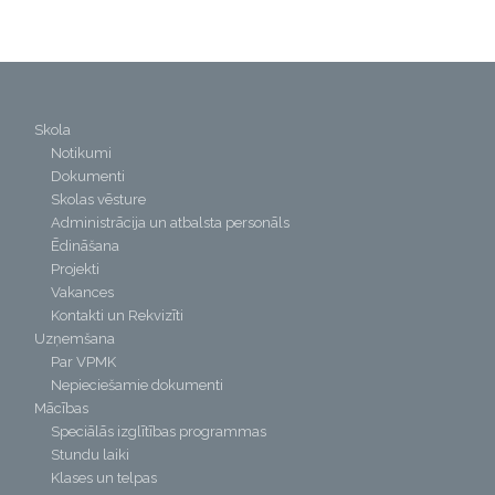
Skola
Notikumi
Dokumenti
Skolas vēsture
Administrācija un atbalsta personāls
Ēdināšana
Projekti
Vakances
Kontakti un Rekvizīti
Uzņemšana
Par VPMK
Nepieciešamie dokumenti
Mācības
Speciālās izglītības programmas
Stundu laiki
Klases un telpas