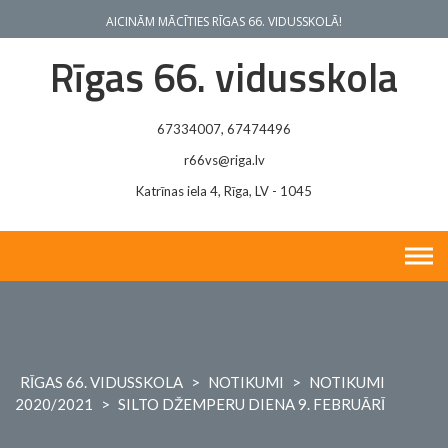
Skip
AICINĀM MĀCĪTIES RĪGAS 66. VIDUSSKOLĀ!
to
content
Rīgas 66. vidusskola
67334007, 67474496
r66vs@riga.lv
Katrīnas iela 4, Rīga, LV - 1045
RĪGAS 66. VIDUSSKOLA
>
NOTIKUMI
>
NOTIKUMI
2020/2021
>
SILTO DŽEMPERU DIENA 9. FEBRUĀRĪ