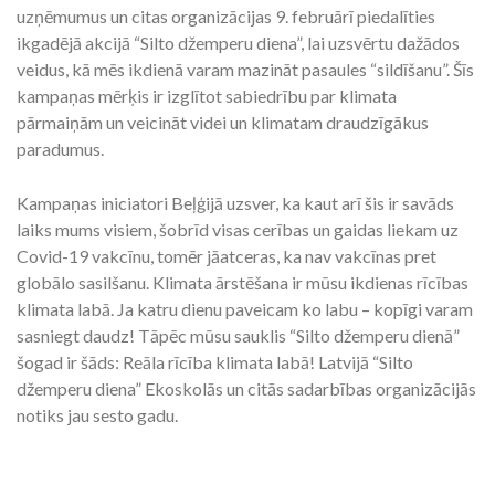
uzņēmumus un citas organizācijas 9. februārī piedalīties
ikgadējā akcijā “Silto džemperu diena”, lai uzsvērtu dažādos
veidus, kā mēs ikdienā varam mazināt pasaules “sildīšanu”. Šīs
kampaņas mērķis ir izglītot sabiedrību par klimata
pārmaiņām un veicināt videi un klimatam draudzīgākus
paradumus.
Kampaņas iniciatori Beļģijā uzsver, ka kaut arī šis ir savāds
laiks mums visiem, šobrīd visas cerības un gaidas liekam uz
Covid-19 vakcīnu, tomēr jāatceras, ka nav vakcīnas pret
globālo sasilšanu. Klimata ārstēšana ir mūsu ikdienas rīcības
klimata labā. Ja katru dienu paveicam ko labu – kopīgi varam
sasniegt daudz! Tāpēc mūsu sauklis “Silto džemperu dienā”
šogad ir šāds: Reāla rīcība klimata labā! Latvijā “Silto
džemperu diena” Ekoskolās un citās sadarbības organizācijās
notiks jau sesto gadu.