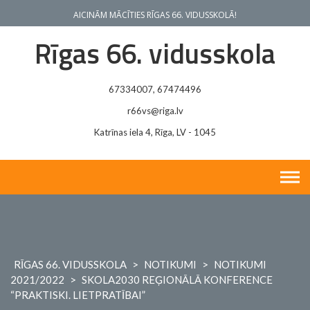
Skip
AICINĀM MĀCĪTIES RĪGAS 66. VIDUSSKOLĀ!
to
content
Rīgas 66. vidusskola
67334007, 67474496
r66vs@riga.lv
Katrīnas iela 4, Rīga, LV - 1045
RĪGAS 66. VIDUSSKOLA
>
NOTIKUMI
>
NOTIKUMI
2021/2022
>
SKOLA2030 REĢIONĀLĀ KONFERENCE
“PRAKTISKI. LIETPRATĪBAI”