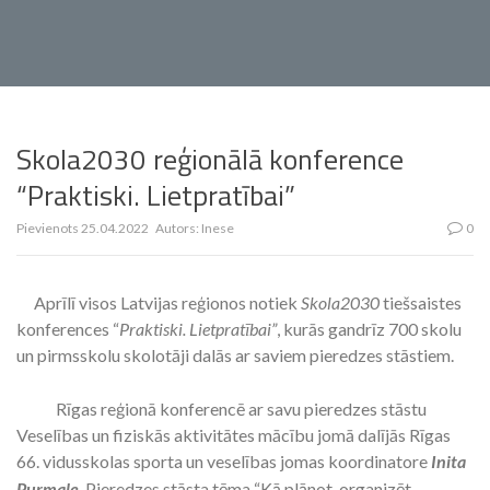
Skola2030 reģionālā konference
“Praktiski. Lietpratībai”
Pievienots
25.04.2022
Autors:
Inese
0
Aprīlī visos Latvijas reģionos notiek
Skola2030
tiešsaistes
konferences “
Praktiski. Lietpratībai”
, kurās gandrīz 700 skolu
un pirmsskolu skolotāji dalās ar saviem pieredzes stāstiem.
Rīgas reģionā konferencē ar savu pieredzes stāstu
Veselības un fiziskās aktivitātes mācību jomā dalījās Rīgas
66. vidusskolas sporta un veselības jomas koordinatore
Inita
Purmale
. Pieredzes stāsta tēma “Kā plānot, organizēt