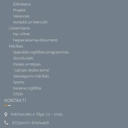
Ēdināšana
Projekti
Vakances
Kontakti un Rekvizīti
Uzņemšana
Par VPMK
Nepieciešamie dokumenti
Mācības
Speciālās izglītības programmas
Stundu laiki
Klases un telpas
“Latvijas skolas soma”
Sasniegumi mācībās
Sports
Karjeras izglītība
STEM
KONTAKTI
Katrīnas iela 4, Rīga, LV – 1045
67334007, 67474496