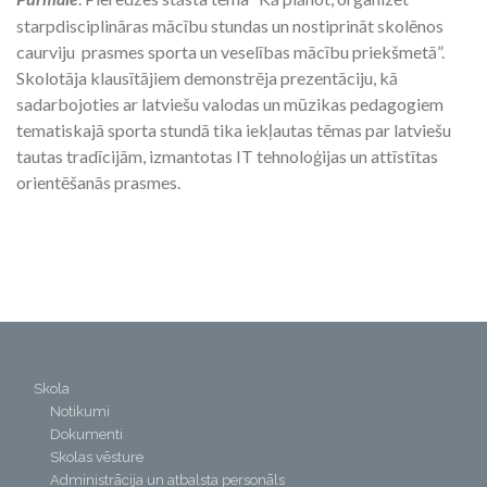
starpdisciplināras mācību stundas un nostiprināt skolēnos
caurviju prasmes sporta un veselības mācību priekšmetā”.
Skolotāja klausītājiem demonstrēja prezentāciju, kā
sadarbojoties ar latviešu valodas un mūzikas pedagogiem
tematiskajā sporta stundā tika iekļautas tēmas par latviešu
tautas tradīcijām, izmantotas IT tehnoloģijas un attīstītas
orientēšanās prasmes.
Skola
Notikumi
Dokumenti
Skolas vēsture
Administrācija un atbalsta personāls