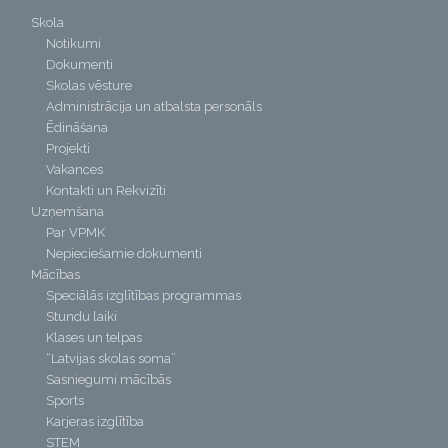
Skola
Notikumi
Dokumenti
Skolas vēsture
Administrācija un atbalsta personāls
Ēdināšana
Projekti
Vakances
Kontakti un Rekvizīti
Uzņemšana
Par VPMK
Nepieciešamie dokumenti
Mācības
Speciālās izglītības programmas
Stundu laiki
Klases un telpas
“Latvijas skolas soma”
Sasniegumi mācībās
Sports
Karjeras izglītība
STEM