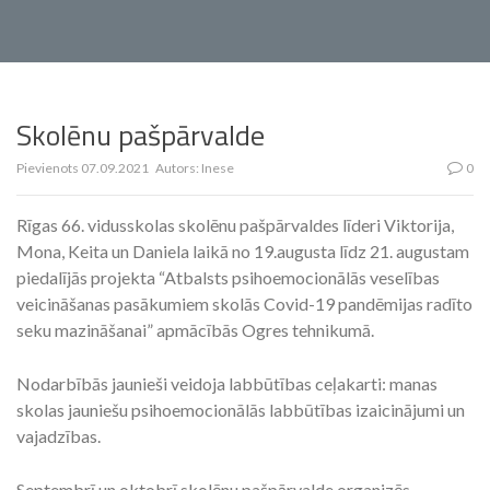
Skolēnu pašpārvalde
Pievienots
07.09.2021
Autors:
Inese
0
Rīgas 66. vidusskolas skolēnu pašpārvaldes līderi Viktorija,
Mona, Keita un Daniela laikā no 19.augusta līdz 21. augustam
piedalījās projekta “Atbalsts psihoemocionālās veselības
veicināšanas pasākumiem skolās Covid-19 pandēmijas radīto
seku mazināšanai” apmācībās Ogres tehnikumā.
Nodarbībās jaunieši veidoja labbūtības ceļakarti: manas
skolas jauniešu psihoemocionālās labbūtības izaicinājumi un
vajadzības.
Septembrī un oktobrī skolēnu pašpārvalde organizēs