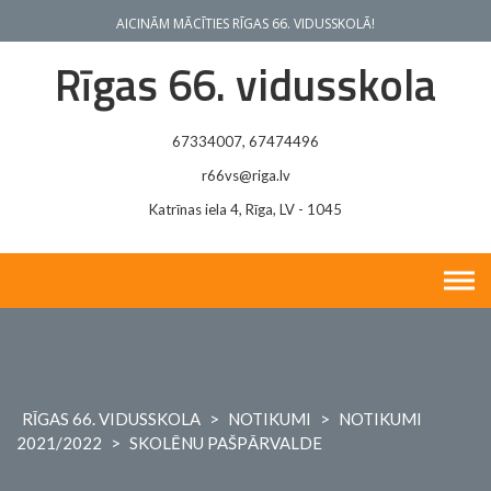
Skip
AICINĀM MĀCĪTIES RĪGAS 66. VIDUSSKOLĀ!
to
content
Rīgas 66. vidusskola
67334007, 67474496
r66vs@riga.lv
Katrīnas iela 4, Rīga, LV - 1045
RĪGAS 66. VIDUSSKOLA
>
NOTIKUMI
>
NOTIKUMI
2021/2022
>
SKOLĒNU PAŠPĀRVALDE