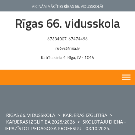
Skip
AICINĀM MĀCĪTIES RĪGAS 66. VIDUSSKOLĀ!
to
content
Rīgas 66. vidusskola
67334007, 67474496
r66vs@riga.lv
Katrīnas iela 4, Rīga, LV - 1045
RĪGAS 66. VIDUSSKOLA
>
KARJERAS IZGLĪTĪBA
>
KARJERAS IZGLĪTĪBA 2025/2026
>
SKOLOTĀJU DIENA –
IEPAZĪSTOT PEDAGOGA PROFESIJU – 03.10.2025.