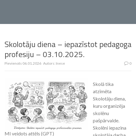
Skolotāju diena – iepazīstot pedagoga
profesiju – 03.10.2025.
Pievienots
06.01.2026
Autors:
Inese
0
Skolā tika
atzīmēta
Skolotāju diena,
kuru organizēja
skolēnu
pašpārvalde.
Skolēni iepazina
MI veidots attēls (GPT)
skolotāja darba