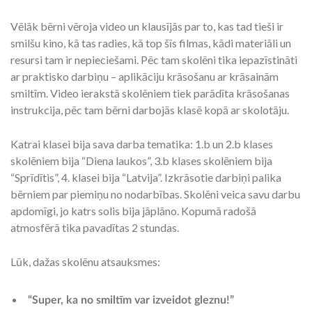
Vēlāk bērni vēroja video un klausījās par to, kas tad tieši ir
smilšu kino, kā tas radies, kā top šīs filmas, kādi materiāli un
resursi tam ir nepieciešami. Pēc tam skolēni tika iepazīstināti
ar praktisko darbiņu – aplikāciju krāsošanu ar krāsainām
smiltīm. Video ierakstā skolēniem tiek parādīta krāsošanas
instrukcija, pēc tam bērni darbojās klasē kopā ar skolotāju.
Katrai klasei bija sava darba tematika: 1.b un 2.b klases
skolēniem bija “Diena laukos”, 3.b klases skolēniem bija
“Sprīdītis”, 4. klasei bija “Latvija”. Izkrāsotie darbiņi palika
bērniem par piemiņu no nodarbības. Skolēni veica savu darbu
apdomīgi, jo katrs solis bija jāplāno. Kopumā radošā
atmosfērā tika pavadītas 2 stundas.
Lūk, dažas skolēnu atsauksmes:
“Super, ka no smiltīm var izveidot gleznu!”