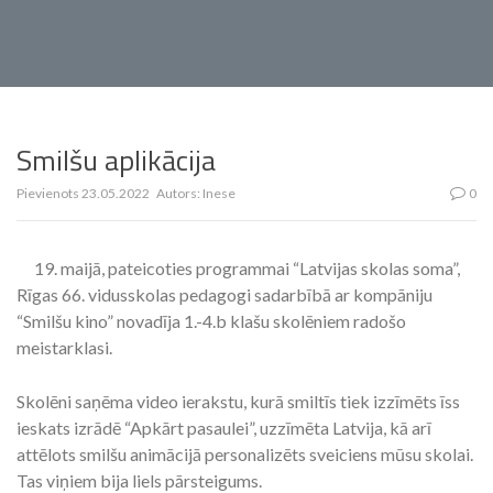
Smilšu aplikācija
Pievienots
23.05.2022
Autors:
Inese
0
19. maijā, pateicoties programmai “Latvijas skolas soma”,
Rīgas 66. vidusskolas pedagogi sadarbībā ar kompāniju
“Smilšu kino” novadīja 1.-4.b klašu skolēniem radošo
meistarklasi.
Skolēni saņēma video ierakstu, kurā smiltīs tiek izzīmēts īss
ieskats izrādē “Apkārt pasaulei”, uzzīmēta Latvija, kā arī
attēlots smilšu animācijā personalizēts sveiciens mūsu skolai.
Tas viņiem bija liels pārsteigums.