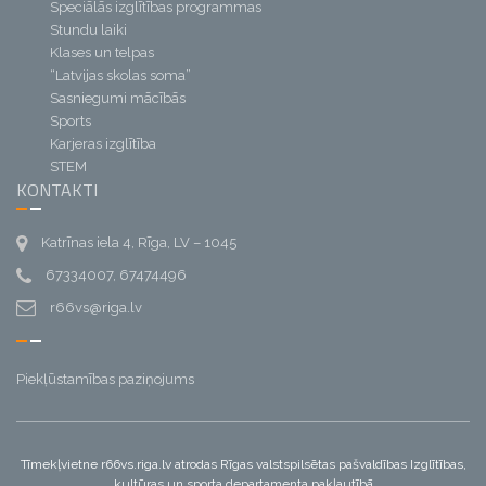
Speciālās izglītības programmas
Stundu laiki
Klases un telpas
“Latvijas skolas soma”
Sasniegumi mācībās
Sports
Karjeras izglītība
STEM
KONTAKTI
Katrīnas iela 4, Rīga, LV – 1045
67334007, 67474496
r66vs@riga.lv
Piekļūstamības paziņojums
Tīmekļvietne r66vs.riga.lv atrodas Rīgas valstspilsētas pašvaldības Izglītības,
kultūras un sporta departamenta pakļautībā