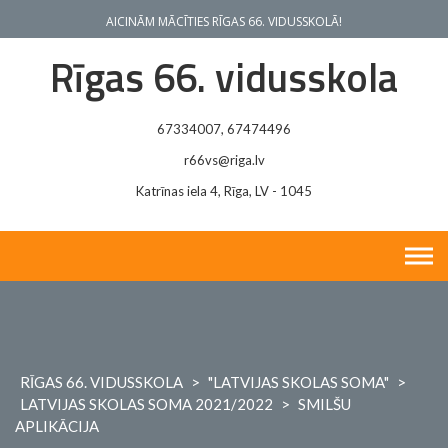
Skip
AICINĀM MĀCĪTIES RĪGAS 66. VIDUSSKOLĀ!
to
content
Rīgas 66. vidusskola
67334007, 67474496
r66vs@riga.lv
Katrīnas iela 4, Rīga, LV - 1045
RĪGAS 66. VIDUSSKOLA
>
"LATVIJAS SKOLAS SOMA"
>
LATVIJAS SKOLAS SOMA 2021/2022
>
SMILŠU
APLIKĀCIJA