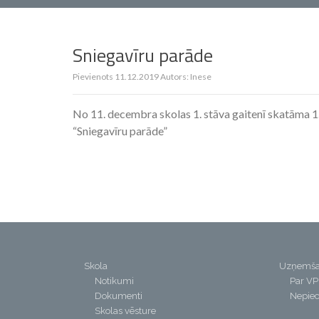
Sniegavīru parāde
Pievienots
11.12.2019
Autors:
Inese
No 11. decembra skolas 1. stāva gaitenī skatāma 1
“Sniegavīru parāde”
Skola
Uzņemš
Notikumi
Par V
Dokumenti
Nepiec
Skolas vēsture