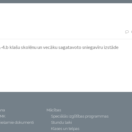
.-4.b klašu skolēnu un vecāku sagatavoto sniegavīru izstāde
ana
Mācības
PMK
Speciālās izglītības programmas
iešamie dokumenti
Stundu laiki
Klases un telpas