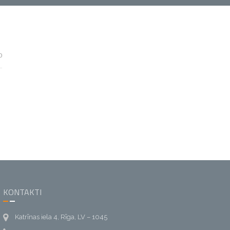
0
KONTAKTI
Katrīnas iela 4, Rīga, LV – 1045