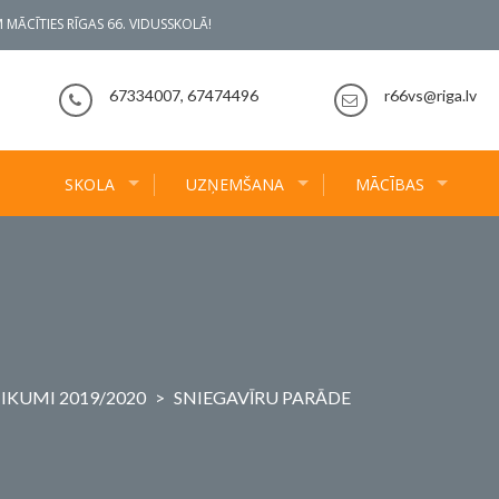
 MĀCĪTIES RĪGAS 66. VIDUSSKOLĀ!
67334007, 67474496
r66vs@riga.lv
SKOLA
UZŅEMŠANA
MĀCĪBAS
IKUMI 2019/2020
>
SNIEGAVĪRU PARĀDE