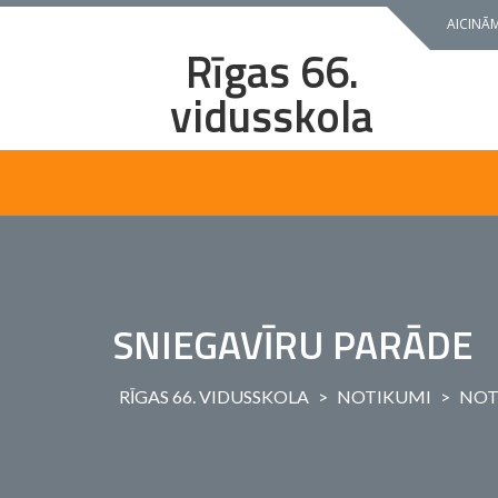
Skip
AICINĀM
to
Rīgas 66.
content
vidusskola
SNIEGAVĪRU PARĀDE
RĪGAS 66. VIDUSSKOLA
>
NOTIKUMI
>
NOT