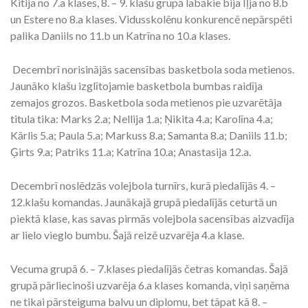
Kitija no 7.a klases, 8. – 9. klašu grupā labākie bija Iļja no 8.b
un Estere no 8.a klases. Vidusskolēnu konkurencē nepārspēti
palika Daniils no 11.b un Katrīna no 10.a klases.
Decembrī norisinājās sacensības basketbola soda metienos.
Jaunāko klašu izglītojamie basketbola bumbas raidīja
zemajos grozos. Basketbola soda metienos pie uzvarētāja
titula tika: Marks 2.a; Nellija 1.a; Ņikita 4.a; Karolīna 4.a;
Kārlis 5.a; Paula 5.a; Markuss 8.a; Samanta 8.a; Daniils 11.b;
Ģirts 9.a; Patriks 11.a; Katrīna 10.a; Anastasija 12.a.
Decembrī noslēdzās volejbola turnīrs, kurā piedalījās 4. –
12.klašu komandas. Jaunākajā grupā piedalījās ceturtā un
piektā klase, kas savas pirmās volejbola sacensības aizvadīja
ar lielo vieglo bumbu. Šajā reizē uzvarēja 4.a klase.
Vecuma grupā 6. – 7.klases piedalījās četras komandas. Šajā
grupā pārliecinoši uzvarēja 6.a klases komanda, viņi saņēma
ne tikai pārsteiguma balvu un diplomu, bet tāpat kā 8. –