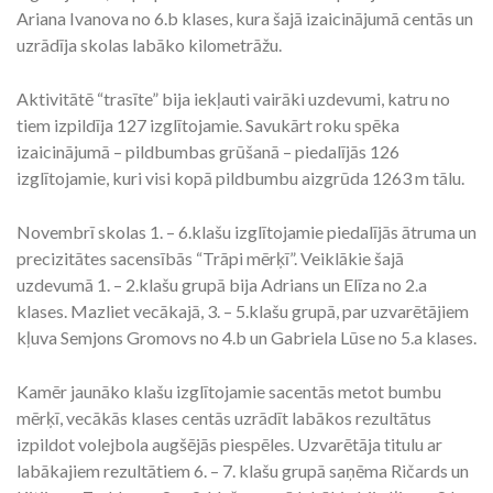
Ariana Ivanova no 6.b klases, kura šajā izaicinājumā centās un
uzrādīja skolas labāko kilometrāžu.
Aktivitātē “trasīte” bija iekļauti vairāki uzdevumi, katru no
tiem izpildīja 127 izglītojamie. Savukārt roku spēka
izaicinājumā – pildbumbas grūšanā – piedalījās 126
izglītojamie, kuri visi kopā pildbumbu aizgrūda 1263 m tālu.
Novembrī skolas 1. – 6.klašu izglītojamie piedalījās ātruma un
precizitātes sacensībās “Trāpi mērķī”. Veiklākie šajā
uzdevumā 1. – 2.klašu grupā bija Adrians un Elīza no 2.a
klases. Mazliet vecākajā, 3. – 5.klašu grupā, par uzvarētājiem
kļuva Semjons Gromovs no 4.b un Gabriela Lūse no 5.a klases.
Kamēr jaunāko klašu izglītojamie sacentās metot bumbu
mērķī, vecākās klases centās uzrādīt labākos rezultātus
izpildot volejbola augšējās piespēles. Uzvarētāja titulu ar
labākajiem rezultātiem 6. – 7. klašu grupā saņēma Ričards un