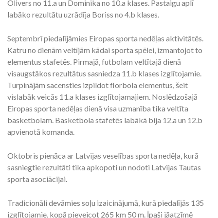
Olivers no 11.a un Dominika no 10.a klases. Pastaigu aplī
labāko rezultātu uzrādīja Boriss no 4.b klases.
Septembrī piedalījāmies Eiropas sporta nedēļas aktivitātēs.
Katru no dienām veltījām kādai sporta spēlei, izmantojot to
elementus stafetēs. Pirmajā, futbolam veltītajā dienā
visaugstākos rezultātus sasniedza 11.b klases izglītojamie.
Turpinājām sacensties izpildot florbola elementus, šeit
vislabāk veicās 11.a klases izglītojamajiem. Noslēdzošajā
Eiropas sporta nedēļas dienā visa uzmanība tika veltīta
basketbolam. Basketbola stafetēs labākā bija 12.a un 12.b
apvienotā komanda.
Oktobris pienāca ar Latvijas veselības sporta nedēļa, kurā
sasniegtie rezultāti tika apkopoti un nodoti Latvijas Tautas
sporta asociācijai.
Tradicionāli devāmies soļu izaicinājumā, kurā piedalījās 135
izglītojamie, kopā pieveicot 265 km 50 m. Īpaši jāatzīmē