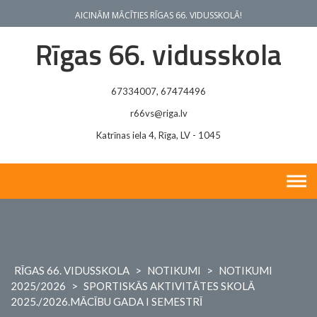
Skip
AICINĀM MĀCĪTIES RĪGAS 66. VIDUSSKOLĀ!
to
content
Rīgas 66. vidusskola
67334007, 67474496
r66vs@riga.lv
Katrīnas iela 4, Rīga, LV - 1045
RĪGAS 66. VIDUSSKOLA
>
NOTIKUMI
>
NOTIKUMI
2025/2026
>
SPORTISKĀS AKTIVITĀTES SKOLĀ
2025./2026.MĀCĪBU GADA I SEMESTRĪ