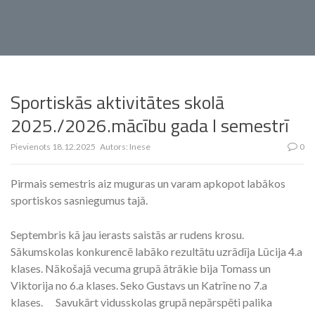
Sportiskās aktivitātes skolā
2025./2026.mācību gada I semestrī
Pievienots
18.12.2025
Autors:
Inese
0
Pirmais semestris aiz muguras un varam apkopot labākos
sportiskos sasniegumus tajā.
Septembris kā jau ierasts saistās ar rudens krosu.
Sākumskolas konkurencē labāko rezultātu uzrādīja Lūcija 4.a
klases. Nākošajā vecuma grupā ātrākie bija Tomass un
Viktorija no 6.a klases. Seko Gustavs un Katrīne no 7.a
klases. Savukārt vidusskolas grupā nepārspēti palika