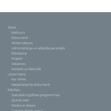
Skola
Notikumi
Dokumenti
Skolas vēsture
Administrācija un atbalsta personāls
Ēdināšana
Projekti
Vakances
Kontakti un Rekvizīti
Uzņemšana
Par VPMK
Nepieciešamie dokumenti
Mācības
Speciālās izglītības programmas
Stundu laiki
Klases un telpas
“Latvijas skolas soma”