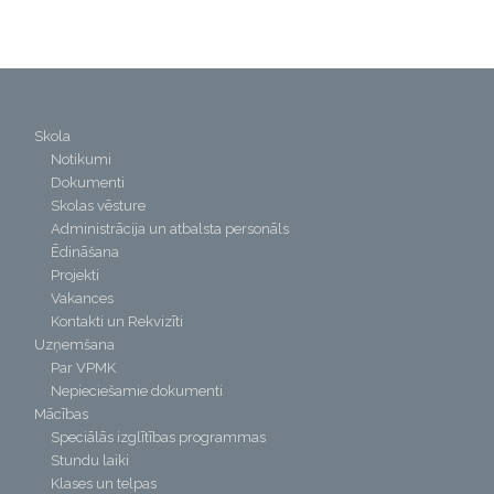
Skola
Notikumi
Dokumenti
Skolas vēsture
Administrācija un atbalsta personāls
Ēdināšana
Projekti
Vakances
Kontakti un Rekvizīti
Uzņemšana
Par VPMK
Nepieciešamie dokumenti
Mācības
Speciālās izglītības programmas
Stundu laiki
Klases un telpas