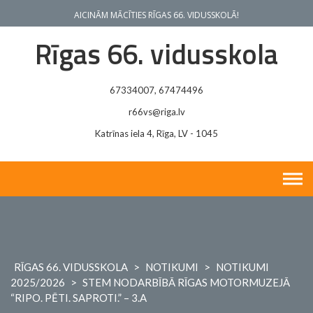
Skip
AICINĀM MĀCĪTIES RĪGAS 66. VIDUSSKOLĀ!
to
content
Rīgas 66. vidusskola
67334007, 67474496
r66vs@riga.lv
Katrīnas iela 4, Rīga, LV - 1045
RĪGAS 66. VIDUSSKOLA
>
NOTIKUMI
>
NOTIKUMI
2025/2026
>
STEM NODARBĪBĀ RĪGAS MOTORMUZEJĀ
“RIPO. PĒTI. SAPROTI.” – 3.A