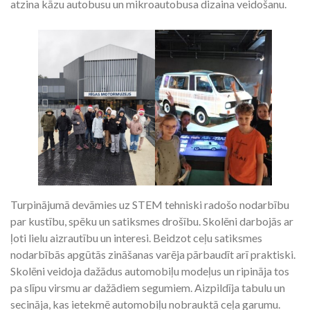
atzina kāzu autobusu un mikroautobusa dizaina veidošanu.
Turpinājumā devāmies uz STEM tehniski radošo nodarbību
par kustību, spēku un satiksmes drošību. Skolēni darbojās ar
ļoti lielu aizrautību un interesi. Beidzot ceļu satiksmes
nodarbībās apgūtās zināšanas varēja pārbaudīt arī praktiski.
Skolēni veidoja dažādus automobiļu modeļus un ripināja tos
pa slīpu virsmu ar dažādiem segumiem. Aizpildīja tabulu un
secināja, kas ietekmē automobiļu nobrauktā ceļa garumu.