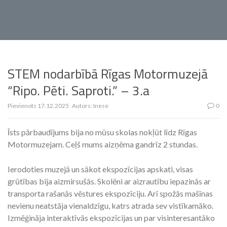
STEM nodarbībā Rīgas Motormuzejā
“Ripo. Pēti. Saproti.” – 3.a
Pievienots
17.12.2025
Autors:
Inese
0
Īsts pārbaudījums bija no mūsu skolas nokļūt līdz Rīgas
Motormuzejam. Ceļš mums aizņēma gandrīz 2 stundas.
Ierodoties muzejā un sākot ekspozīcijas apskati, visas
grūtības bija aizmirsušās. Skolēni ar aizrautību iepazinās ar
transporta rašanās vēstures ekspozīciju. Arī spožās mašīnas
nevienu neatstāja vienaldzīgu, katrs atrada sev vistīkamāko.
Izmēģināja interaktīvās ekspozīcijas un par visinteresantāko