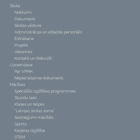
Skola
Notikumi
Dokumenti
Skolas vēsture
Administrācija un atbalsta personāls
Ēdināšana
Projekti
Vakances
Kontakti un Rekvizīti
Uzņemšana
Par VPMK
Nepieciešamie dokumenti
Mācības
Speciālās izglītības programmas
Stundu laiki
Klases un telpas
“Latvijas skolas soma”
Sasniegumi mācībās
Sports
Karjeras izglītība
STEM