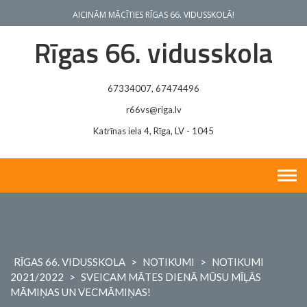
Skip
AICINĀM MĀCĪTIES RĪGAS 66. VIDUSSKOLĀ!
to
content
Rīgas 66. vidusskola
67334007, 67474496
r66vs@riga.lv
Katrīnas iela 4, Rīga, LV - 1045
RĪGAS 66. VIDUSSKOLA
>
NOTIKUMI
>
NOTIKUMI
2021/2022
>
SVEICAM MĀTES DIENĀ MŪSU MĪĻĀS
MĀMIŅAS UN VECMĀMIŅAS!