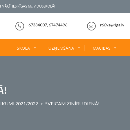
 MĀCĪTIES RĪGAS 66. VIDUSSKOLĀ!
67334007, 67474496
r66vs@riga.lv
SKOLA
UZŅEMŠANA
MĀCĪBAS
Ā!
IKUMI 2021/2022
>
SVEICAM ZINĪBU DIENĀ!