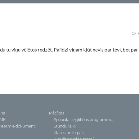
ana
Mācības
PMK
Speciālās izglītības programmas
iešamie dokumenti
Stundu laiki
Klases un telpas