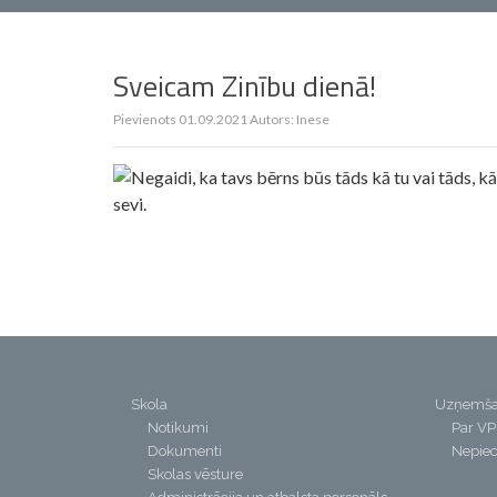
Sveicam Zinību dienā!
Pievienots
01.09.2021
Autors:
Inese
Skola
Uzņemš
Notikumi
Par V
Dokumenti
Nepiec
Skolas vēsture