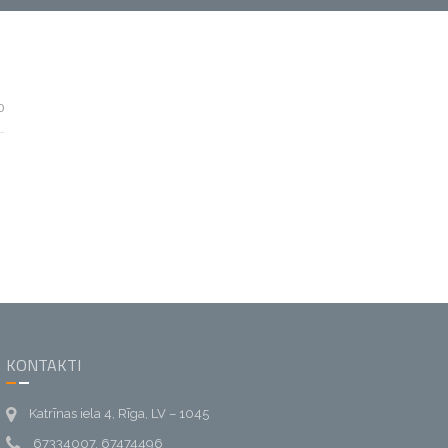
0
KONTAKTI
Katrīnas iela 4, Rīga, LV – 1045
67334007, 67474496