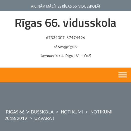
Skip
AICINĀM MĀCĪTIES RĪGAS 66. VIDUSSKOLĀ!
to
content
Rīgas 66. vidusskola
67334007, 67474496
r66vs@riga.lv
Katrīnas iela 4, Rīga, LV - 1045
RĪGAS 66. VIDUSSKOLA
>
NOTIKUMI
>
NOTIKUMI
2018/2019
>
UZVARA !