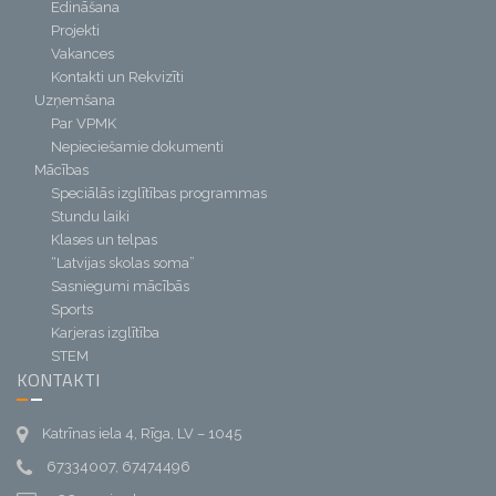
Ēdināšana
Projekti
Vakances
Kontakti un Rekvizīti
Uzņemšana
Par VPMK
Nepieciešamie dokumenti
Mācības
Speciālās izglītības programmas
Stundu laiki
Klases un telpas
“Latvijas skolas soma”
Sasniegumi mācībās
Sports
Karjeras izglītība
STEM
KONTAKTI
Katrīnas iela 4, Rīga, LV – 1045
67334007, 67474496