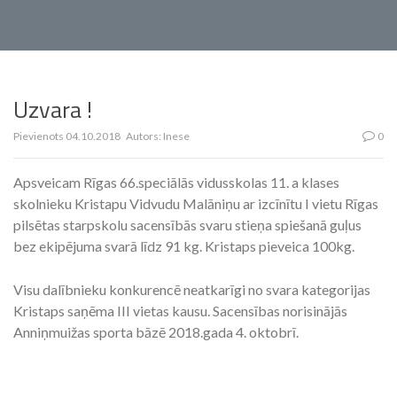
Uzvara !
Pievienots
04.10.2018
Autors:
Inese
0
Apsveicam Rīgas 66.speciālās vidusskolas 11. a klases
skolnieku Kristapu Vidvudu Malāniņu ar izcīnītu I vietu Rīgas
pilsētas starpskolu sacensībās svaru stieņa spiešanā guļus
bez ekipējuma svarā līdz 91 kg. Kristaps pieveica 100kg.
Visu dalībnieku konkurencē neatkarīgi no svara kategorijas
Kristaps saņēma III vietas kausu. Sacensības norisinājās
Anniņmuižas sporta bāzē 2018.gada 4. oktobrī.