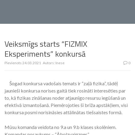
Veiksmīgs starts “FIZMIX
Eksperiments” konkursā
Pievienots
24.03.2021
Autors:
Inese
0
Šogad konkursa vadošais temats ir “zaļā fizika”, tādēļ
jaunieši konkursa norises gaitā tiek rosināti interesēties par
to, kā fizikas zināšanas noder atjaunīgo resursu iegūšanā un
efektīvā izmantošanā. Piemērojoties šī brīža apstākļiem, visi
konkursa posmi norisināsies attālinātas tiešsaistes formā.
Mūsu komanda veidota no 9.a un 9.b klases skolēniem.
Komandas nosaukums – “Ābolzvaigznes”.