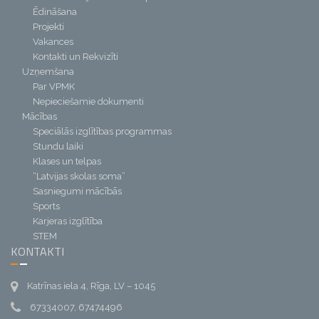
Ēdināšana
Projekti
Vakances
Kontakti un Rekvizīti
Uzņemšana
Par VPMK
Nepieciešamie dokumenti
Mācības
Speciālās izglītības programmas
Stundu laiki
Klases un telpas
“Latvijas skolas soma”
Sasniegumi mācībās
Sports
Karjeras izglītība
STEM
KONTAKTI
Katrīnas iela 4, Rīga, LV – 1045
67334007, 67474496