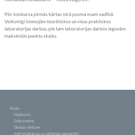
Pēc konkursa pirmās kārtas otrā posma esam vadībā.
Veiksmīgi īstenojām teorētiskos un visus praktiskos
laboratorijas darbus, pie tam laboratorijas darbos ieguvām
maksimālo punktu skaitu.
Skola
Notikumi
Dokumenti
Skolas vēsture
Administrācija un atbalsta personāls