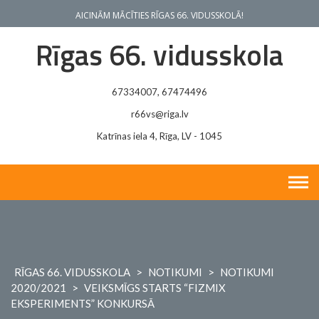
Skip
AICINĀM MĀCĪTIES RĪGAS 66. VIDUSSKOLĀ!
to
content
Rīgas 66. vidusskola
67334007, 67474496
r66vs@riga.lv
Katrīnas iela 4, Rīga, LV - 1045
RĪGAS 66. VIDUSSKOLA
>
NOTIKUMI
>
NOTIKUMI
2020/2021
>
VEIKSMĪGS STARTS “FIZMIX
EKSPERIMENTS” KONKURSĀ