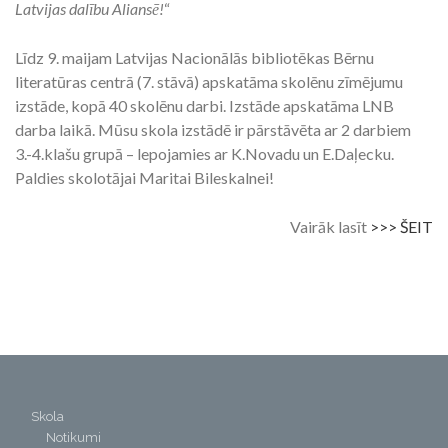
Latvijas dalību Aliansē!
“
Līdz 9. maijam Latvijas Nacionālās bibliotēkas Bērnu
literatūras centrā (7. stāvā) apskatāma skolēnu zīmējumu
izstāde, kopā 40 skolēnu darbi. Izstāde apskatāma LNB
darba laikā. Mūsu skola izstādē ir pārstāvēta ar 2 darbiem
3.-4.klašu grupā – lepojamies ar K.Novadu un E.Daļecku.
Paldies skolotājai Maritai Bileskalnei!
Vairāk lasīt
>>> ŠEIT
Skola
Notikumi