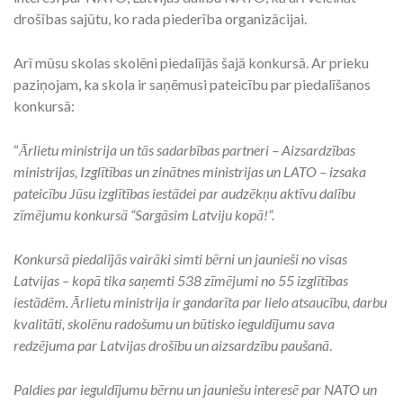
drošības sajūtu, ko rada piederība organizācijai.
Arī mūsu skolas skolēni piedalījās šajā konkursā. Ar prieku
paziņojam, ka skola ir saņēmusi pateicību par piedalīšanos
konkursā:
“
Ārlietu ministrija un tās sadarbības partneri – Aizsardzības
ministrijas, Izglītības un zinātnes ministrijas un LATO – izsaka
pateicību Jūsu izglītības iestādei par audzēkņu aktīvu dalību
zīmējumu konkursā “Sargāsim Latviju kopā!”.
Konkursā piedalījās vairāki simti bērni un jaunieši no visas
Latvijas – kopā tika saņemti 538 zīmējumi no 55 izglītības
iestādēm. Ārlietu ministrija ir gandarīta par lielo atsaucību, darbu
kvalitāti, skolēnu radošumu un būtisko ieguldījumu sava
redzējuma par Latvijas drošību un aizsardzību paušanā
.
Paldies par ieguldījumu bērnu un jauniešu interesē par NATO un