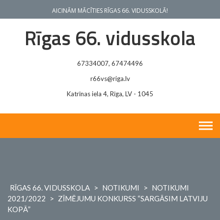
Skip
AICINĀM MĀCĪTIES RĪGAS 66. VIDUSSKOLĀ!
to
content
Rīgas 66. vidusskola
67334007, 67474496
r66vs@riga.lv
Katrīnas iela 4, Rīga, LV - 1045
RĪGAS 66. VIDUSSKOLA
>
NOTIKUMI
>
NOTIKUMI
2021/2022
>
ZĪMĒJUMU KONKURSS “SARGĀSIM LATVIJU
KOPĀ”