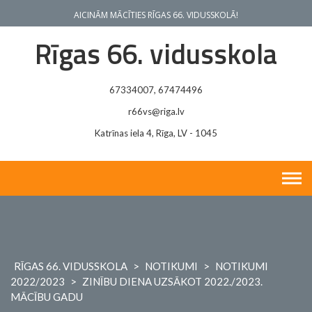
Skip
AICINĀM MĀCĪTIES RĪGAS 66. VIDUSSKOLĀ!
to
content
Rīgas 66. vidusskola
67334007, 67474496
r66vs@riga.lv
Katrīnas iela 4, Rīga, LV - 1045
RĪGAS 66. VIDUSSKOLA
>
NOTIKUMI
>
NOTIKUMI
2022/2023
>
ZINĪBU DIENA UZSĀKOT 2022./2023.
MĀCĪBU GADU