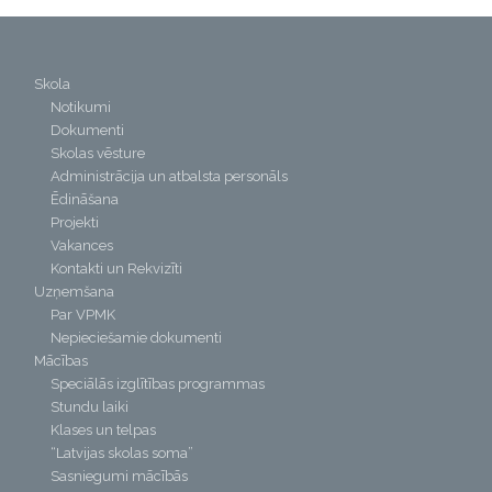
Skola
Notikumi
Dokumenti
Skolas vēsture
Administrācija un atbalsta personāls
Ēdināšana
Projekti
Vakances
Kontakti un Rekvizīti
Uzņemšana
Par VPMK
Nepieciešamie dokumenti
Mācības
Speciālās izglītības programmas
Stundu laiki
Klases un telpas
“Latvijas skolas soma”
Sasniegumi mācībās