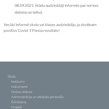
08.09.2021. (klašu audzinātāji informēs par norises
datumu un laiku).
Vecāki informē skolu vai klases audzinātāju, ja skolēnam
pozitīvs Covid-19 testa rezultāts!
Skola
Notikumi
Dokumenti
Skolas vēsture
Administrācija un atbalsta personāls
Ēdināšana
Projekti