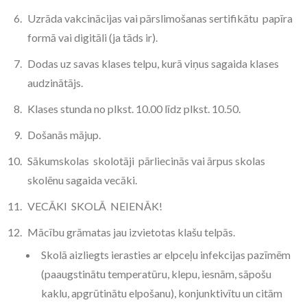
Uzrāda vakcinācijas vai pārslimošanas sertifikātu papīra
formā vai digitāli (ja tāds ir).
Dodas uz savas klases telpu, kurā viņus sagaida klases
audzinātājs.
Klases stunda no plkst. 10.00 līdz plkst. 10.50.
Došanās mājup.
Sākumskolas skolotāji pārliecinās vai ārpus skolas
skolēnu sagaida vecāki.
VECĀKI SKOLĀ NEIENĀK!
Mācību grāmatas jau izvietotas klašu telpās.
Skolā aizliegts ierasties ar elpceļu infekcijas pazīmēm
(paaugstinātu temperatūru, klepu, iesnām, sāpošu
kaklu, apgrūtinātu elpošanu), konjunktivītu un citām