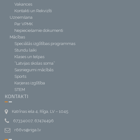
Vakances
Kontakti un Rekvizīti
Uzņemšana
Par VPMK
Nepieciešamie dokumenti
Mācības
Speciālās izglītības programmas
Stundu laiki
Klases un telpas
“Latvijas skolas soma”
Sasniegumi mācībās
Sports
Karjeras izglītība
STEM
KONTAKTI
Katrīnas iela 4, Rīga, LV – 1045
67334007, 67474496
r66vs@riga.lv