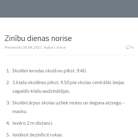
Zinību dienas norise
Pievienots
30.08.2021
Autors:
Inese
0
Skolēni ierodas skolā no plkst. 9.40.
1.klašu skolēnus plkst. 9.50 pie skolas centrālās ieejas
sagaidīs klašu audzinātājas.
Skolēni ārpus skolas uzliek mutes un deguna aizsegu –
masku.
Ievēro 2 m distanci.
Ienākot dezinficē rokas.