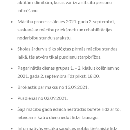
akūtām slimībām, kuras var izraisīt citu personu
inficēšanu.
Mācību process sāksies 2021. gada 2. septembrī,
saskaņā ar mācību priekšmetu un rehabilitācijas
nodarbību stundu sarakstu.
Skolas ārdurvis tiks slēgtas pirmās mācību stundas
laikā, tās atvērs tikai pusdienu starpbrīžos.
Pagarinātās dienas grupas 1. – 2. klašu skolēniem no
2021. gada 2. septembra līdz plkst. 18.00.
Brokastis par maksu no 13.09.2021.
Pusdienas no 02.09.2021.
Šajā mācību gadā ēdnīcā nestrādās bufete, līdz ar to,
ieteicams katru dienu iedot līdzi launagu.
Informatīvās vecāku sapulces notiks tiešsaistē līdz