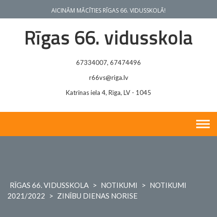
Skip
AICINĀM MĀCĪTIES RĪGAS 66. VIDUSSKOLĀ!
to
content
Rīgas 66. vidusskola
67334007, 67474496
r66vs@riga.lv
Katrīnas iela 4, Rīga, LV - 1045
RĪGAS 66. VIDUSSKOLA
>
NOTIKUMI
>
NOTIKUMI
2021/2022
>
ZINĪBU DIENAS NORISE