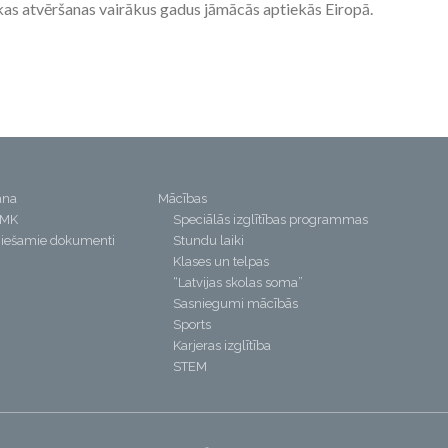
kas atvēršanas vairākus gadus jāmācās aptiekās Eiropā.
ana
Mācības
PMK
Speciālās izglītības programmas
iešamie dokumenti
Stundu laiki
Klases un telpas
“Latvijas skolas soma”
Sasniegumi mācībās
Sports
Karjeras izglītība
STEM