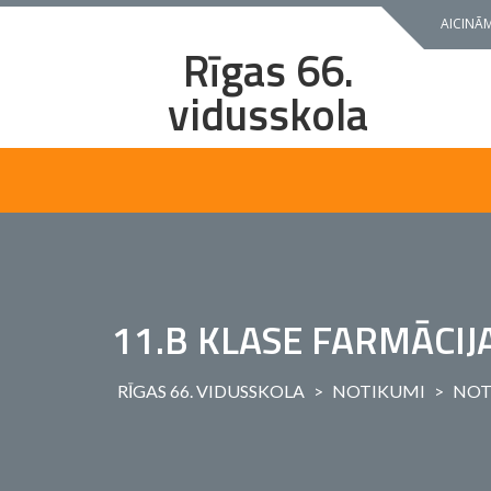
Skip
AICINĀM
to
Rīgas 66.
content
vidusskola
11.B KLASE FARMĀCIJ
RĪGAS 66. VIDUSSKOLA
>
NOTIKUMI
>
NOT