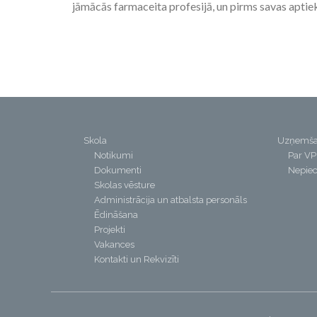
jāmācās farmaceita profesijā, un pirms savas aptie
Skola
Uzņemš
Notikumi
Par V
Dokumenti
Nepiec
Skolas vēsture
Administrācija un atbalsta personāls
Ēdināšana
Projekti
Vakances
Kontakti un Rekvizīti