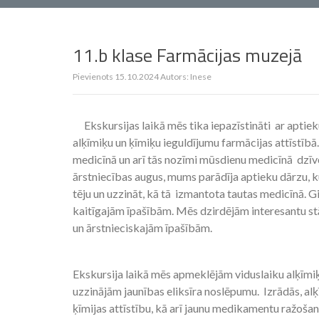
11.b klase Farmācijas muzejā
Pievienots
15.10.2024
Autors:
Inese
Ekskursijas laikā mēs tika iepazīstināti ar apti
alķīmiķu un ķīmiķu ieguldījumu farmācijas attīstībā
medicīnā un arī tās nozīmi mūsdienu medicīnā dzīvē
ārstniecības augus, mums parādīja aptieku dārzu, k
tēju un uzzināt, kā tā izmantota tautas medicīnā. 
kaitīgajām īpašībām. Mēs dzirdējām interesantu st
un ārstnieciskajām īpašībām.
Ekskursija laikā mēs apmeklējām viduslaiku alķīmi
uzzinājām jaunības eliksīra noslēpumu. Izrādās, alķī
ķīmijas attīstību, kā arī jaunu medikamentu ražošanu