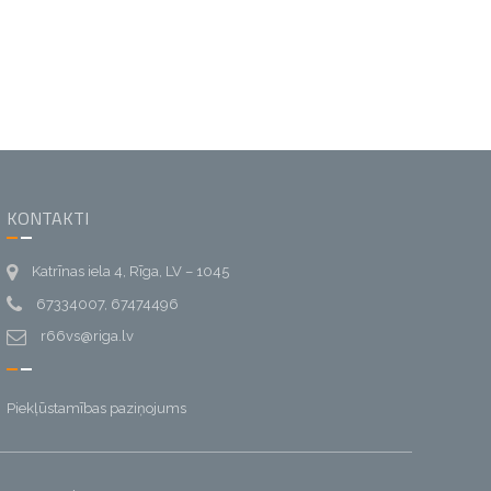
KONTAKTI
Katrīnas iela 4, Rīga, LV – 1045
67334007, 67474496
r66vs@riga.lv
Piekļūstamības paziņojums