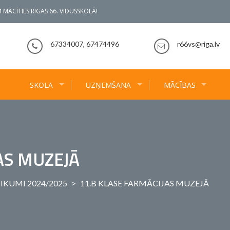
 MĀCĪTIES RĪGAS 66. VIDUSSKOLĀ!
67334007, 67474496
r66vs@riga.lv
SKOLA
UZŅEMŠANA
MĀCĪBAS
AS MUZEJĀ
IKUMI 2024/2025
>
11.B KLASE FARMĀCIJAS MUZEJĀ