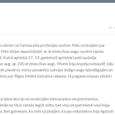
eku vēsturi un farmaceita profesijas nozīmi. Mēs uzzinājām par
. Mēs tikām iepazīstināti ar ārstniecības augu nozīmi tautas
. Katrā aptiekā 17.-19. gadsimtā aptiekāri paši audzēja
ur aug ap 100 ārstniecības augi. Mums bija iespēja nobaudīt zāļu
Gids pievērsa mūsu uzmanību Latvijas indīgo augu labvēlīgajām un
āstu par Rīgas Melnā balzama rašanos, tā pagatavošanas vēsturi
ķa laboratoriju un novērojām interesantus eksperimentus,
miķi ne tikai centās iegūt zeltu, bet viņu eksperimenti veicināja
. Bet galvenais, ko mēs uzzinājām, ka jau viduslaikos bija ilgstoši