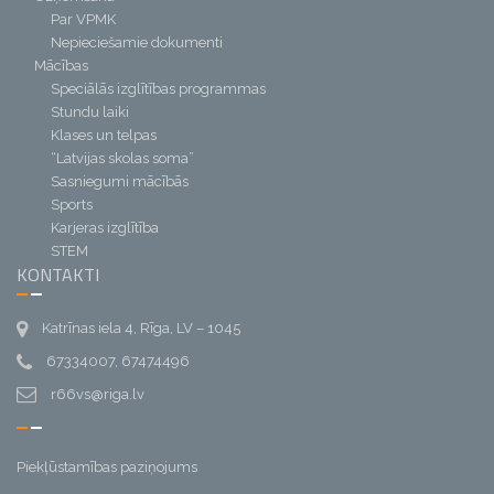
Par VPMK
Nepieciešamie dokumenti
Mācības
Speciālās izglītības programmas
Stundu laiki
Klases un telpas
“Latvijas skolas soma”
Sasniegumi mācībās
Sports
Karjeras izglītība
STEM
KONTAKTI
Katrīnas iela 4, Rīga, LV – 1045
67334007, 67474496
r66vs@riga.lv
Piekļūstamības paziņojums