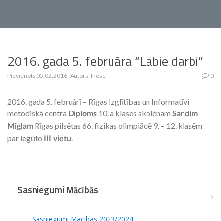
2016. gada 5. februāra “Labie darbi”
Pievienots
05.02.2016
Autors:
Inese
0
2016. gada 5. februārī – Rīgas Izglītības un Informatīvi
metodiskā centra
10. a klases skolēnam
Diploms
Sandim
Rīgas pilsētas 66. fizikas olimpiādē 9. – 12. klasēm
Miglam
par iegūto
.
III vietu
Sasniegumi Mācībās
Sasniegumi Mācībās 2023/2024