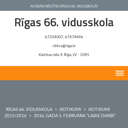
Skip
AICINĀM MĀCĪTIES RĪGAS 66. VIDUSSKOLĀ!
to
content
Rīgas 66. vidusskola
67334007, 67474496
r66vs@riga.lv
Katrīnas iela 4, Rīga, LV - 1045
RĪGAS 66. VIDUSSKOLA
>
NOTIKUMI
>
NOTIKUMI
2015/2016
>
2016. GADA 5. FEBRUĀRA “LABIE DARBI”