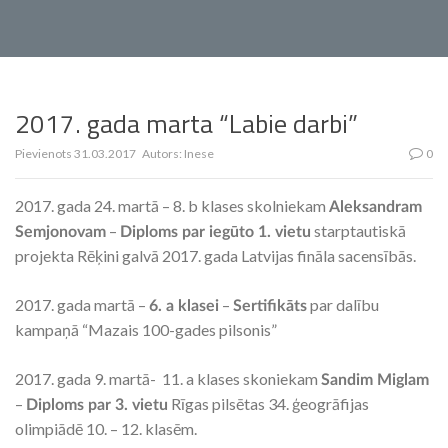
2017. gada marta “Labie darbi”
Pievienots
31.03.2017
Autors:
Inese
0
2017. gada 24. martā – 8. b klases skolniekam
Aleksandram
–
starptautiskā
Semjonovam
Diploms par iegūto 1. vietu
projekta Rēķini galvā 2017. gada Latvijas fināla sacensībās.
2017. gada martā –
–
par dalību
6. a klasei
Sertifikāts
kampaņā “Mazais 100-gades pilsonis”
2017. gada 9. martā- 11. a klases skoniekam
Sandim Miglam
–
Rīgas pilsētas 34. ģeogrāfijas
Diploms par 3. vietu
olimpiādē 10. – 12. klasēm.