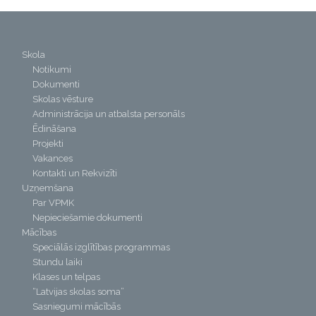
Skola
Notikumi
Dokumenti
Skolas vēsture
Administrācija un atbalsta personāls
Ēdināšana
Projekti
Vakances
Kontakti un Rekvizīti
Uzņemšana
Par VPMK
Nepieciešamie dokumenti
Mācības
Speciālās izglītības programmas
Stundu laiki
Klases un telpas
“Latvijas skolas soma”
Sasniegumi mācībās