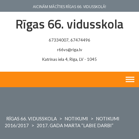
Skip
AICINĀM MĀCĪTIES RĪGAS 66. VIDUSSKOLĀ!
to
content
Rīgas 66. vidusskola
67334007, 67474496
r66vs@riga.lv
Katrīnas iela 4, Rīga, LV - 1045
RĪGAS 66. VIDUSSKOLA
>
NOTIKUMI
>
NOTIKUMI
2016/2017
>
2017. GADA MARTA “LABIE DARBI”