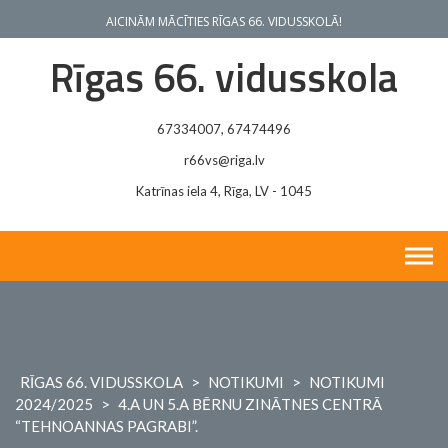
Skip
AICINĀM MĀCĪTIES RĪGAS 66. VIDUSSKOLĀ!
to
content
Rīgas 66. vidusskola
67334007, 67474496
r66vs@riga.lv
Katrīnas iela 4, Rīga, LV - 1045
RĪGAS 66. VIDUSSKOLA
>
NOTIKUMI
>
NOTIKUMI
2024/2025
>
4.A UN 5.A BĒRNU ZINĀTNES CENTRĀ
“TEHNOANNAS PAGRABI”.