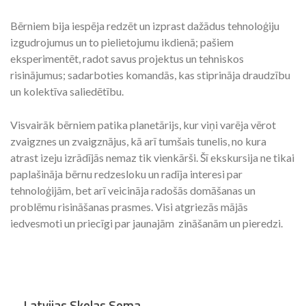
Bērniem bija iespēja redzēt un izprast dažādus tehnoloģiju
izgudrojumus un to pielietojumu ikdienā; pašiem
eksperimentēt, radot savus projektus un tehniskos
risinājumus; sadarboties komandās, kas stiprināja draudzību
un kolektīva saliedētību.
Visvairāk bērniem patika planetārijs, kur viņi varēja vērot
zvaigznes un zvaigznājus, kā arī tumšais tunelis, no kura
atrast izeju izrādījās nemaz tik vienkārši. Šī ekskursija ne tikai
paplašināja bērnu redzesloku un radīja interesi par
tehnoloģijām, bet arī veicināja radošās domāšanas un
problēmu risināšanas prasmes. Visi atgriezās mājās
iedvesmoti un priecīgi par jaunajām zināšanām un pieredzi.
Latvijas Skolas Soma