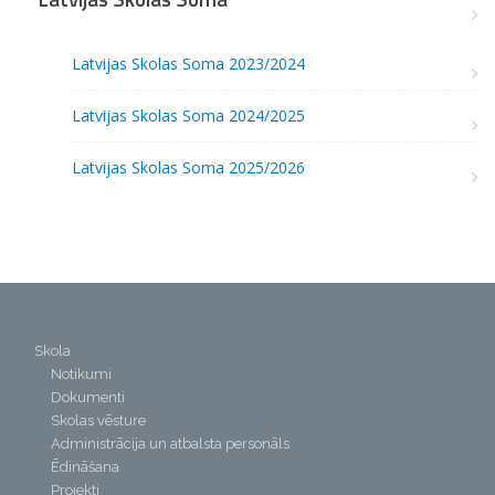
Latvijas Skolas Soma 2023/2024
Latvijas Skolas Soma 2024/2025
Latvijas Skolas Soma 2025/2026
Skola
Notikumi
Dokumenti
Skolas vēsture
Administrācija un atbalsta personāls
Ēdināšana
Projekti