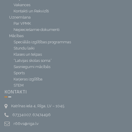
Vakances
Kontakti un Rekvizīti
Uzņemšana
Par VPMK
Nepieciešamie dokumenti
Mācības
Speciālās izglītības programmas
Stundu laiki
Klases un telpas
“Latvijas skolas soma”
Sasniegumi mācībās
Sports
Karjeras izglītība
STEM
KONTAKTI
Katrīnas iela 4, Rīga, LV – 1045
67334007, 67474496
r66vs@riga.lv