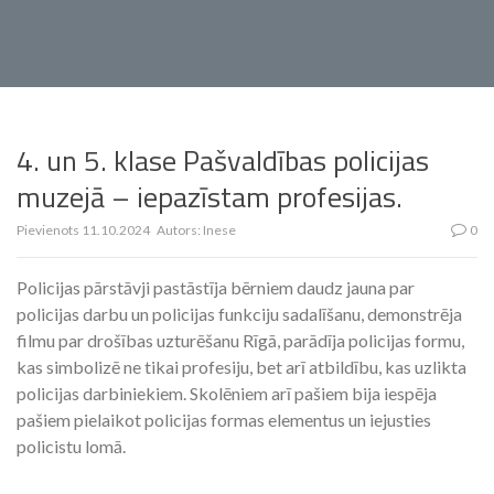
4. un 5. klase Pašvaldības policijas
muzejā – iepazīstam profesijas.
Pievienots
11.10.2024
Autors:
Inese
0
Policijas pārstāvji pastāstīja bērniem daudz jauna par
policijas darbu un policijas funkciju sadalīšanu, demonstrēja
filmu par drošības uzturēšanu Rīgā, parādīja policijas formu,
kas simbolizē ne tikai profesiju, bet arī atbildību, kas uzlikta
policijas darbiniekiem. Skolēniem arī pašiem bija iespēja
pašiem pielaikot policijas formas elementus un iejusties
policistu lomā.