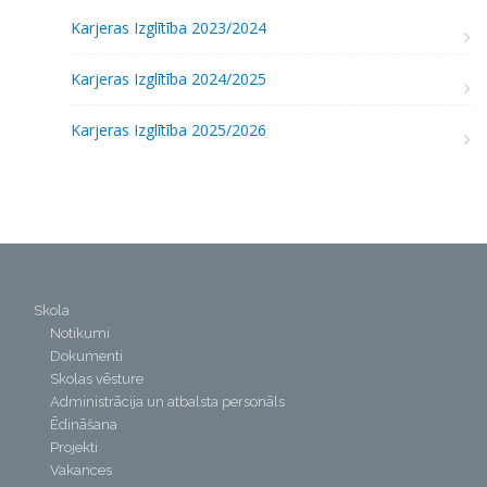
Karjeras Izglītība 2023/2024
Karjeras Izglītība 2024/2025
Karjeras Izglītība 2025/2026
Skola
Notikumi
Dokumenti
Skolas vēsture
Administrācija un atbalsta personāls
Ēdināšana
Projekti
Vakances