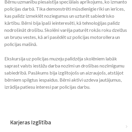
Bērnu uzmanību piesaistīja speciālais aprīkojums, ko izmanto
policijas darbā. Tika demonstrēti mūsdienīgie rīki un ierīces,
kas palīdz izmeklēt noziegumus un uzturēt sabiedrisko
kārtību. Bērni bija īpaši ieinteresēti, kā tehnoloģijas palīdz
nodrošināt drošību. Skolēni varēja paturēt rokās roku dzelžus
un bruņu vestes, kā arī pasēdēt uz policijas motorollera un
policijas mašīnā.
Ekskursija uz policijas muzeju palīdzēja skolēniem labāk
saprast valsts iestāžu darba nozīmi un drošības nozīmīgumu
sabiedrībā. Pasākums bija izglītojošs un aizraujošs, atstājot
bērniem spilgtus iespaidus. Bērni aktīvi uzdeva jautājumus,
izrādīja patiesu interesi par policijas darbu.
Karjeras Izglītība