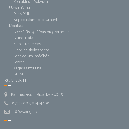
Kontakti un Rekvizīti
Uzņemšana
Par VPMK
Nepieciešamie dokumenti
Mācības
Speciālās izglītības programmas
Stundu laiki
Klases un telpas
“Latvijas skolas soma”
Sasniegumi mācībās
Sports
Karjeras izglītība
STEM
KONTAKTI
Katrīnas iela 4, Rīga, LV – 1045
67334007, 67474496
r66vs@riga.lv