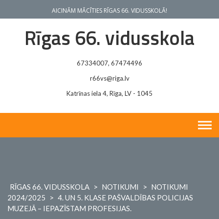
Skip
AICINĀM MĀCĪTIES RĪGAS 66. VIDUSSKOLĀ!
to
content
Rīgas 66. vidusskola
67334007, 67474496
r66vs@riga.lv
Katrīnas iela 4, Rīga, LV - 1045
RĪGAS 66. VIDUSSKOLA
>
NOTIKUMI
>
NOTIKUMI
2024/2025
>
4. UN 5. KLASE PAŠVALDĪBAS POLICIJAS
MUZEJĀ – IEPAZĪSTAM PROFESIJAS.