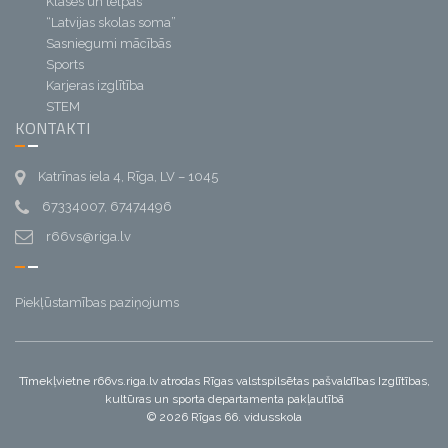
Klases un telpas
“Latvijas skolas soma”
Sasniegumi mācībās
Sports
Karjeras izglītība
STEM
KONTAKTI
Katrīnas iela 4, Rīga, LV – 1045
67334007, 67474496
r66vs@riga.lv
Piekļūstamības paziņojums
Tīmekļvietne r66vs.riga.lv atrodas Rīgas valstspilsētas pašvaldības Izglītības,
kultūras un sporta departamenta pakļautībā
© 2026 Rīgas 66. vidusskola