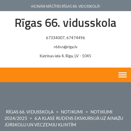
Skip
AICINĀM MĀCĪTIES RĪGAS 66. VIDUSSKOLĀ!
to
content
Rīgas 66. vidusskola
67334007, 67474496
r66vs@riga.lv
Katrīnas iela 4, Rīga, LV - 1045
RĪGAS 66. VIDUSSKOLA
>
NOTIKUMI
>
NOTIKUMI
2024/2025
>
6.A KLASE RUDENS EKSKURSIJĀ UZ AINAŽU
JŪRSKOLU UN VECZEMJU KLINTĪM