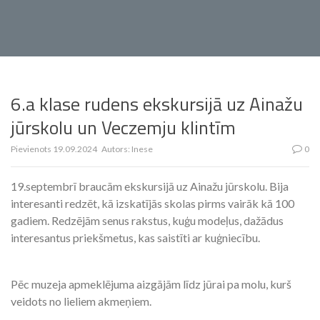
6.a klase rudens ekskursijā uz Ainažu
jūrskolu un Veczemju klintīm
Pievienots
19.09.2024
Autors:
Inese
0
19.septembrī braucām ekskursijā uz Ainažu jūrskolu. Bija
interesanti redzēt, kā izskatījās skolas pirms vairāk kā 100
gadiem. Redzējām senus rakstus, kuģu modeļus, dažādus
interesantus priekšmetus, kas saistīti ar kuģniecību.
Pēc muzeja apmeklējuma aizgājām līdz jūrai pa molu, kurš
veidots no lieliem akmeņiem.