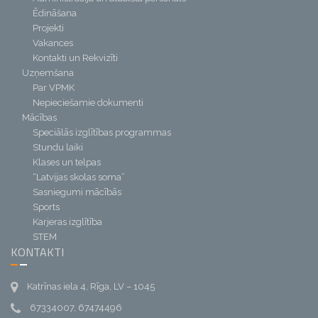
Ēdināšana
Projekti
Vakances
Kontakti un Rekvizīti
Uzņemšana
Par VPMK
Nepieciešamie dokumenti
Mācības
Speciālās izglītības programmas
Stundu laiki
Klases un telpas
“Latvijas skolas soma”
Sasniegumi mācībās
Sports
Karjeras izglītība
STEM
KONTAKTI
Katrīnas iela 4, Rīga, LV – 1045
67334007, 67474496