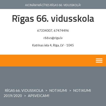
Skip
AICINĀM MĀCĪTIES RĪGAS 66. VIDUSSKOLĀ!
to
content
Rīgas 66. vidusskola
67334007, 67474496
r66vs@riga.lv
Katrīnas iela 4, Rīga, LV - 1045
RĪGAS 66. VIDUSSKOLA
>
NOTIKUMI
>
NOTIKUMI
2019/2020
>
APSVEICAM!