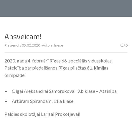
Apsveicam!
Pievienots
05.02.2020
Autors:
Inese
0
2020. gada 4. februārī Rīgas 66 .speciālās vidusskolas
Pateicība par piedalīšanos Rīgas pilsētas 61.
ķīmijas
olimpiādē:
Olgai Aleksandrai Samorukovai, 9.b klase – Atzinība
Artūram Spirandam, 11.a klase
Paldies skolotājai Larisai Prokofjevai!