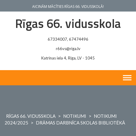
Skip
AICINĀM MĀCĪTIES RĪGAS 66. VIDUSSKOLĀ!
to
content
Rīgas 66. vidusskola
67334007, 67474496
r66vs@riga.lv
Katrīnas iela 4, Rīga, LV - 1045
RĪGAS 66. VIDUSSKOLA
>
NOTIKUMI
>
NOTIKUMI
2024/2025
>
DRĀMAS DARBNĪCA SKOLAS BIBLIOTĒKĀ