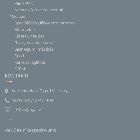
Par VPMK
Nepieciešamie dokumenti
Mācības
Speciālās izglītības programmas
Stundu laiki
Klases un telpas
“Latvijas skolas soma”
Sasniegumi mācībās
Sports
Karjeras izglītība
STEM
KONTAKTI
Katrīnas iela 4, Rīga, LV – 1045
67334007, 67474496
r66vs@riga.lv
Piekļūstamības paziņojums