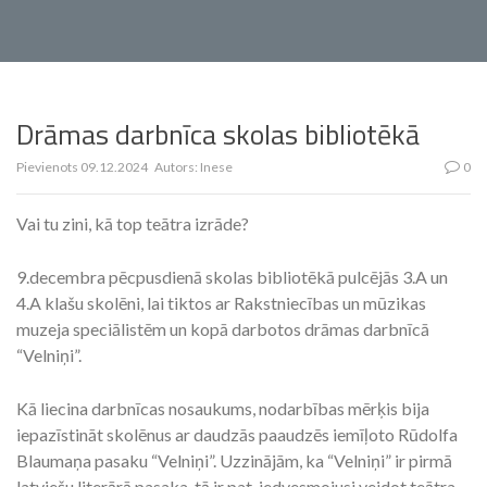
Drāmas darbnīca skolas bibliotēkā
Pievienots
09.12.2024
Autors:
Inese
0
Vai tu zini, kā top teātra izrāde?
9.decembra pēcpusdienā skolas bibliotēkā pulcējās 3.A un
4.A klašu skolēni, lai tiktos ar Rakstniecības un mūzikas
muzeja speciālistēm un kopā darbotos drāmas darbnīcā
“Velniņi”.
Kā liecina darbnīcas nosaukums, nodarbības mērķis bija
iepazīstināt skolēnus ar daudzās paaudzēs iemīļoto Rūdolfa
Blaumaņa pasaku “Velniņi”. Uzzinājām, ka “Velniņi” ir pirmā
latviešu literārā pasaka, tā ir pat iedvesmojusi veidot teātra