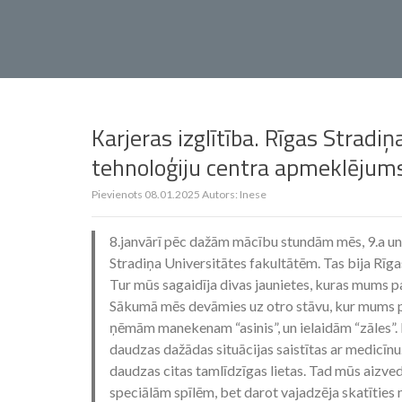
Karjeras izglītība. Rīgas Stradi
tehnoloģiju centra apmeklējum
Pievienots
08.01.2025
Autors:
Inese
8.janvārī pēc dažām mācību stundām mēs, 9.a un 
Stradiņa Universitātes fakultātēm. Tas bija Rīga
Tur mūs sagaidīja divas jaunietes, kuras mums pas
Sākumā mēs devāmies uz otro stāvu, kur mums past
ņēmām manekenam “asinis”, un ielaidām “zāles”. 
daudzas dažādas situācijas saistītas ar medicīn
daudzas citas tamlīdzīgas lietas. Tad mūs aizved
speciālām spīlēm, bet darot vajadzēja skatīties m