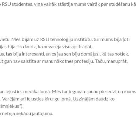
RSU studentes, viņa vairāk stāstīja mums vairāk par studēšanu kā
vietu. Mēs bijām uz RSU tehnoloģiju institūtu, tur mums bija ļoti
jas bija tik daudz, ka nevarēja visu apstrādāt.
as bija interesanti, un es jau sen biju domājusi, kā tas notiek.
t gan nav saistīta ar manu nākotnes profesiju. Taču, manuprāt,
u un iejusties mediķa lomā. Mēs tur ieguvām jaunu pieredzi, un mum
is. Varējām arī iejusties ķirurgu lomā. Uzzinājām daudz ko
limniekus”).
ka nebija nekādu jautājumu.