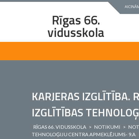
Skip
AICINĀM
to
Rīgas 66.
content
vidusskola
KARJERAS IZGLĪTĪBA.
IZGLĪTĪBAS TEHNOLOĢ
RĪGAS 66. VIDUSSKOLA
>
NOTIKUMI
>
NOT
TEHNOLOĢIJU CENTRA APMEKLĒJUMS- 9.A