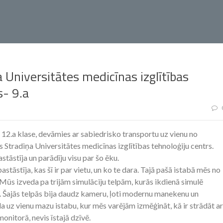
ņa Universitātes medicīnas izglītības
s- 9.a
12.a klase, devāmies ar sabiedrisko transportu uz vienu no
s Stradiņa Universitātes medicīnas izglītības tehnoloģiju centrs.
tāstīja un parādīju visu par šo ēku.
āstīja, kas šī ir par vietu, un ko te dara. Tajā pašā istabā mēs no
Mūs izveda pa trijām simulāciju telpām, kurās ikdienā simulē
u. Šajās telpās bija daudz kameru, ļoti modernu manekenu un
a uz vienu mazu istabu, kur mēs varējām izmēģināt, kā ir strādāt ar
onitorā, nevis īstajā dzīvē.