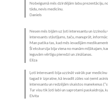
Nobeigumā mēs dzirdējām labu prezentāciju, no 
tādu, nevis medicīnu.
Daniels
Nesen mēs bijām uz ļoti interesantu un izzinošu 
interesants stāstījums, taču, manuprāt, informāci
Man patika tas, kad mēs ievadījām medikamentus, t
Šī ekskursija bija viena no manām mīļākajam, kau
ieguvām vērtīgu pieredzi un zināšanas.
Elīza
Ļoti interesanti bija uzzināt vairāk par medicīn
tagad ir izpratne, kā ievadīt zāles vai ņemt asin
interesantu un redzējām skaistos manekenus (“s
Tur visu tik ļoti labi un saprotami paskaidroja, 
Elvita