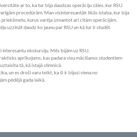
rsitāte ar to, ka tur bija daudzas operāciju zāles, kur RSU
arīgām procedūrām. Man visinteresantāk likās istaba, kur bija
 priekšmetu, kurus varēja izmantot arī citām operācijām.
ju uzzināt daudz ko jaunu par RSU un kā tur ir studēt.
ti interesantu ekskursiju. Mēs bijām uz RSU.
 praktisks aprīkojums, kas padara visu mācīšanos studentiem
ztaisīta tā, kā īstajā slimnīcā.
ka, un es droši varu teikt, ka šī ir bijusi viena no
ām pēdējā gada laikā.