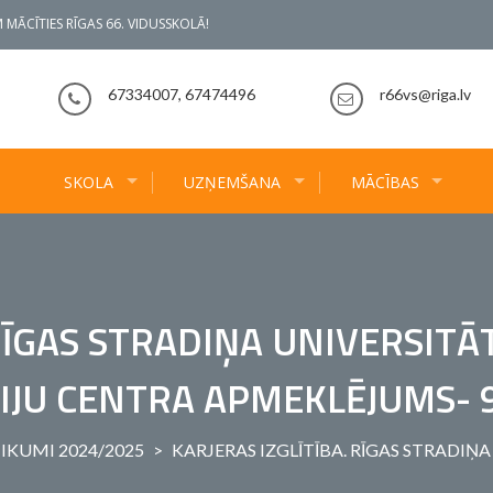
 MĀCĪTIES RĪGAS 66. VIDUSSKOLĀ!
67334007, 67474496
r66vs@riga.lv
SKOLA
UZŅEMŠANA
MĀCĪBAS
 RĪGAS STRADIŅA UNIVERSITĀ
IJU CENTRA APMEKLĒJUMS- 
IKUMI 2024/2025
>
KARJERAS IZGLĪTĪBA. RĪGAS STRADIŅ