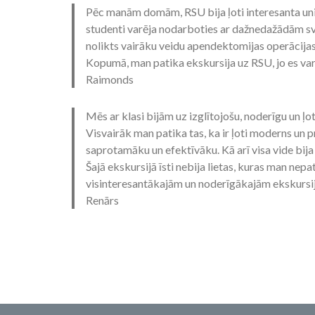
Pēc manām domām, RSU bija ļoti interesanta unive
studenti varēja nodarboties ar dažnedažādām sv
nolikts vairāku veidu apendektomijas operācijas
Kopumā, man patika ekskursija uz RSU, jo es varē
Raimonds
Mēs ar klasi bijām uz izglītojošu, noderīgu un ļo
Visvairāk man patika tas, ka ir ļoti moderns un
saprotamāku un efektīvāku. Kā arī visa vide bija u
Šajā ekskursijā īsti nebija lietas, kuras man nepati
visinteresantākajām un noderīgākajām ekskursij
Renārs