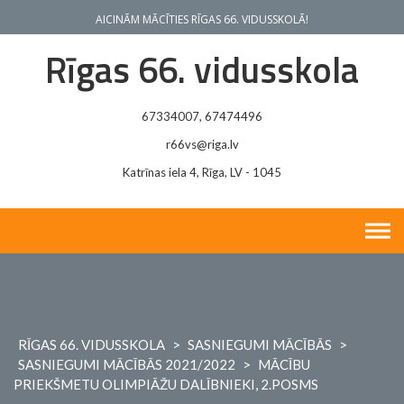
Skip
AICINĀM MĀCĪTIES RĪGAS 66. VIDUSSKOLĀ!
to
content
Rīgas 66. vidusskola
67334007, 67474496
r66vs@riga.lv
Katrīnas iela 4, Rīga, LV - 1045
RĪGAS 66. VIDUSSKOLA
>
SASNIEGUMI MĀCĪBĀS
>
SASNIEGUMI MĀCĪBĀS 2021/2022
>
MĀCĪBU
PRIEKŠMETU OLIMPIĀŽU DALĪBNIEKI, 2.POSMS