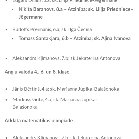
Nikita Baranovs, 8.a – Atzinība; sk. Lilija Priedniece–
Jēgermane
Rūdolfs Preimanis, 6.a; sk. Ilga Čečina
Tomass Santakjara, 6.b – Atzinība; sk. Aļina Ivanova
Aleksandrs Kļimanovs, 7.b; sk.Jekaterina Antonova
Angļu valoda 4., 6. un 8. klase
Jānis Bērtiņš, 4.a; sk. Marianna Jupika-Balašonoka
Markuss Gūte, 4.a; sk. Marianna Jupika-
Balašonoka
Atklātā matemātikas olimpiāde
Aleksandrs Kļimanovs, 7.b; sk. Jekaterina Antonova