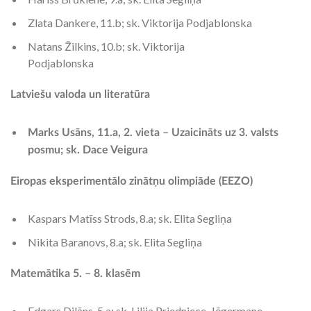
Zlata Dankere, 11.b; sk. Viktorija Podjablonska
Natans Žilkins, 10.b; sk. Viktorija
Podjablonska
Latviešu valoda un literatūra
Marks Usāns, 11.a, 2. vieta – Uzaicināts uz 3. valsts
posmu; sk. Dace Veigura
Eiropas eksperimentālo zinātņu olimpiāde (EEZO)
Kaspars Matīss Strods, 8.a; sk. Elita Segliņa
Nikita Baranovs, 8.a; sk. Elita Segliņa
Matemātika 5. – 8. klasēm
Edgars Dilāns, 5.a; sk. Lilija Priedniece-Jēgermane