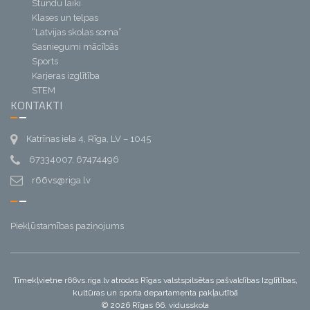
Stundu laiki
Klases un telpas
“Latvijas skolas soma”
Sasniegumi mācībās
Sports
Karjeras izglītība
STEM
KONTAKTI
Katrīnas iela 4, Rīga, LV – 1045
67334007, 67474496
r66vs@riga.lv
Piekļūstamības paziņojums
Tīmekļvietne r66vs.riga.lv atrodas Rīgas valstspilsētas pašvaldības Izglītības,
kultūras un sporta departamenta pakļautībā
© 2026 Rīgas 66. vidusskola