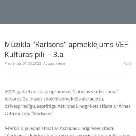
Mūzikla “Karlsons” apmeklējums VEF
Kultūras pilī – 3.a
Pievienots
07.03.2025
Autors:
Inese
0
2025.gada 4.martā programmas “Latvijas skolas soma”
ietvaros 3.a klases skolēni apmeklēja aizraujošu,
dzīvespriecīgu, asprātīgu Astridas Lindgrēnes stāsta ar Ārnes
Oita mūziku “Karlsons”.
Mērķis bija iepazīstināt ar Astridas Lindgrēnes stāstu
“Karlsons”, skaidrot, kas ir mūzikls, un priecāties par krāsaino