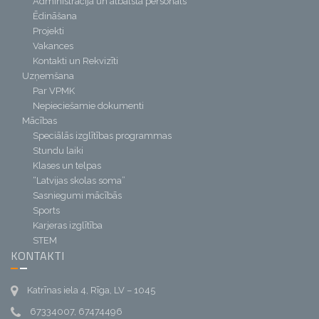
Administrācija un atbalsta personāls
Ēdināšana
Projekti
Vakances
Kontakti un Rekvizīti
Uzņemšana
Par VPMK
Nepieciešamie dokumenti
Mācības
Speciālās izglītības programmas
Stundu laiki
Klases un telpas
“Latvijas skolas soma”
Sasniegumi mācībās
Sports
Karjeras izglītība
STEM
KONTAKTI
Katrīnas iela 4, Rīga, LV – 1045
67334007, 67474496