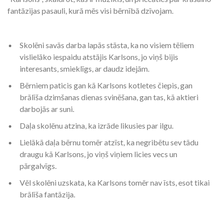
fantāzijas pasauli, kurā mēs visi bērnībā dzīvojam.
Skolēni savās darba lapās stāsta, ka no visiem tēliem
vislielāko iespaidu atstājis Karlsons, jo viņš bijis
interesants, smieklīgs, ar daudz idejām.
Bērniem paticis gan kā Karlsons kotletes čiepis, gan
brālīša dzimšanas dienas svinēšana, gan tas, kā aktieri
darbojās ar suni.
Daļa skolēnu atzina, ka izrāde likusies par ilgu.
Lielākā daļa bērnu tomēr atzīst, ka negribētu sev tādu
draugu kā Karlsons, jo viņš viņiem licies vecs un
pārgalvīgs.
Vēl skolēni uzskata, ka Karlsons tomēr nav īsts, esot tikai
brālīša fantāzija.