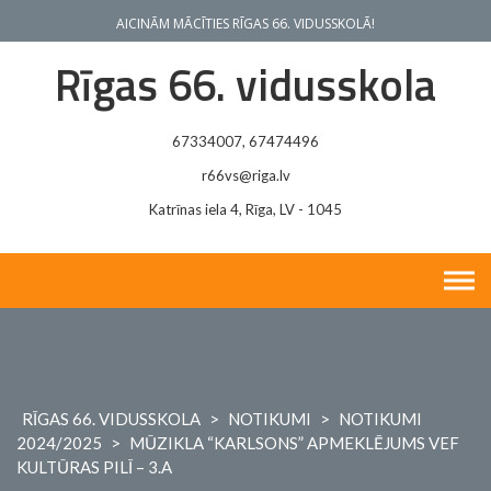
Skip
AICINĀM MĀCĪTIES RĪGAS 66. VIDUSSKOLĀ!
to
content
Rīgas 66. vidusskola
67334007, 67474496
r66vs@riga.lv
Katrīnas iela 4, Rīga, LV - 1045
RĪGAS 66. VIDUSSKOLA
>
NOTIKUMI
>
NOTIKUMI
2024/2025
>
MŪZIKLA “KARLSONS” APMEKLĒJUMS VEF
KULTŪRAS PILĪ – 3.A