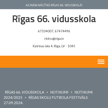
Skip
AICINĀM MĀCĪTIES RĪGAS 66. VIDUSSKOLĀ!
to
content
Rīgas 66. vidusskola
67334007, 67474496
r66vs@riga.lv
Katrīnas iela 4, Rīga, LV - 1045
RĪGAS 66. VIDUSSKOLA
>
NOTIKUMI
>
NOTIKUMI
2024/2025
>
RĪGAS SKOLU FUTBOLA FESTIVĀLS
27.09.2024.