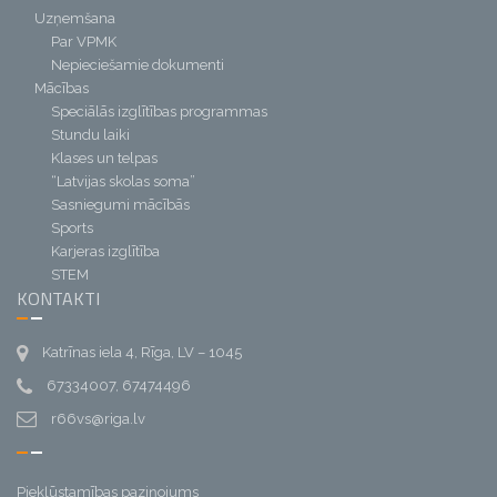
Uzņemšana
Par VPMK
Nepieciešamie dokumenti
Mācības
Speciālās izglītības programmas
Stundu laiki
Klases un telpas
“Latvijas skolas soma”
Sasniegumi mācībās
Sports
Karjeras izglītība
STEM
KONTAKTI
Katrīnas iela 4, Rīga, LV – 1045
67334007, 67474496
r66vs@riga.lv
Piekļūstamības paziņojums