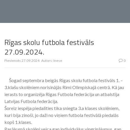
Rīgas skolu futbola festivāls
27.09.2024.
Pievienots
27.09.2024
Autors:
Inese
0
Šogad septembra beigās Rīgas skolu futbola festivāls 1. –
3.klašu skolēniem norisinājās Rimi Olimpiskajā centrā. Kā jau
ierasts to organizēja Rīgas Futbola federācija un atbalstīja
Latvijas Futbola federācija.
Šoreiz iespēja piedalīties tika sniegta 3.a klases skolēniem,
kuri bija zinoši, jo daži no viņiem futbola festivālā piedalās
kopš 1.klases.
Pasākumā skolēni veica gan individuālus vingrinājumus, gan