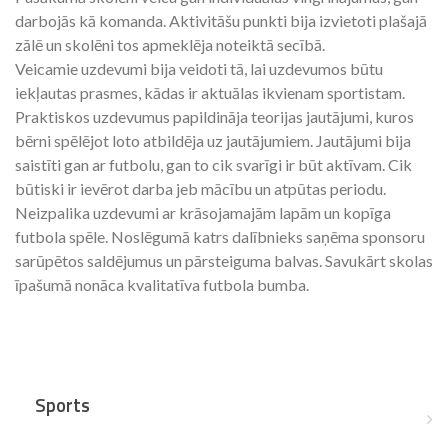
darbojās kā komanda. Aktivitāšu punkti bija izvietoti plašajā
zālē un skolēni tos apmeklēja noteiktā secībā.
Veicamie uzdevumi bija veidoti tā, lai uzdevumos būtu
iekļautas prasmes, kādas ir aktuālas ikvienam sportistam.
Praktiskos uzdevumus papildināja teorijas jautājumi, kuros
bērni spēlējot loto atbildēja uz jautājumiem. Jautājumi bija
saistīti gan ar futbolu, gan to cik svarīgi ir būt aktīvam. Cik
būtiski ir ievērot darba jeb mācību un atpūtas periodu.
Neizpalika uzdevumi ar krāsojamajām lapām un kopīga
futbola spēle. Noslēgumā katrs dalībnieks saņēma sponsoru
sarūpētos saldējumus un pārsteiguma balvas. Savukārt skolas
īpašumā nonāca kvalitatīva futbola bumba.
Sports