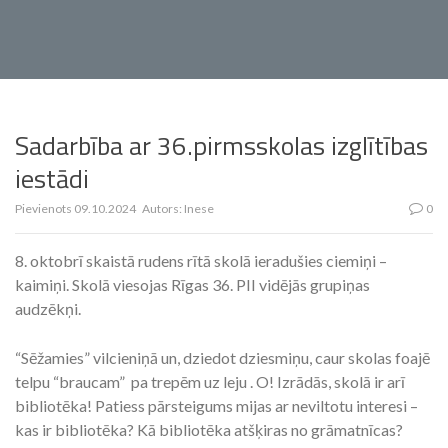
Sadarbība ar 36.pirmsskolas izglītības
iestādi
Pievienots
09.10.2024
Autors:
Inese
0
8. oktobrī skaistā rudens rītā skolā ieradušies ciemiņi –
kaimiņi. Skolā viesojas Rīgas 36. PII vidējās grupiņas
audzēkņi.
“Sēžamies” vilcieniņā un, dziedot dziesmiņu, caur skolas foajē
telpu “braucam” pa trepēm uz leju . O! Izrādās, skolā ir arī
bibliotēka! Patiess pārsteigums mijas ar neviltotu interesi –
kas ir bibliotēka? Kā bibliotēka atšķiras no grāmatnīcas?