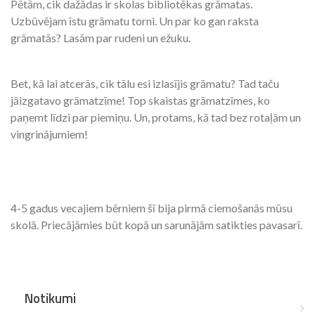
Pētām, cik dažādas ir skolas bibliotēkas grāmatas.
Uzbūvējam īstu grāmatu torni. Un par ko gan raksta
grāmatās? Lasām par rudeni un ežuku.
Bet, kā lai atcerās, cik tālu esi izlasījis grāmatu? Tad taču
jāizgatavo grāmatzīme! Top skaistas grāmatzīmes, ko
paņemt līdzi par piemiņu. Un, protams, kā tad bez rotaļām un
vingrinājumiem!
4-5 gadus vecajiem bērniem šī bija pirmā ciemošanās mūsu
skolā. Priecājāmies būt kopā un sarunājām satikties pavasarī.
Notikumi