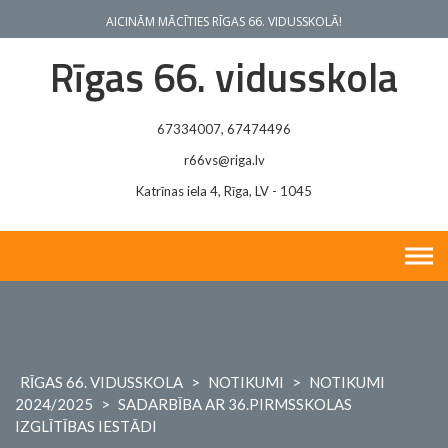
Skip
AICINĀM MĀCĪTIES RĪGAS 66. VIDUSSKOLĀ!
to
content
Rīgas 66. vidusskola
67334007, 67474496
r66vs@riga.lv
Katrīnas iela 4, Rīga, LV - 1045
RĪGAS 66. VIDUSSKOLA
>
NOTIKUMI
>
NOTIKUMI
2024/2025
>
SADARBĪBA AR 36.PIRMSSKOLAS
IZGLĪTĪBAS IESTĀDI