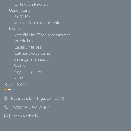
Kontakti un Rekvizīti
Uzņemšana
Par VPMK
Nepieciešamie dokumenti
Mācības
Speciālās izglītības programmas
Stundu laiki
Klases un telpas
“Latvijas skolas soma”
Sasniegumi mācībās
Sports
Karjeras izglītība
STEM
KONTAKTI
Katrīnas iela 4, Rīga, LV – 1045
67334007, 67474496
r66vs@riga.lv