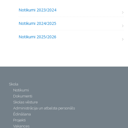
Notikumi 2023/2024
Notikumi 2024/2025
Notikumi 2025/2026
Skola
Notikumi
Dokumenti
Skolas vēsture
Administrācija un atbalsta personāls
Ēdināšana
Projekti
Vakances