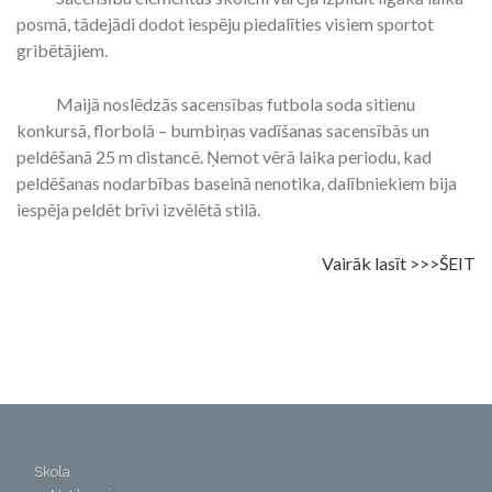
posmā, tādejādi dodot iespēju piedalīties visiem sportot
gribētājiem.
Maijā noslēdzās sacensības futbola soda sitienu
konkursā, florbolā – bumbiņas vadīšanas sacensībās un
peldēšanā 25 m distancē. Ņemot vērā laika periodu, kad
peldēšanas nodarbības baseinā nenotika, dalībniekiem bija
iespēja peldēt brīvi izvēlētā stilā.
Vairāk lasīt >>>ŠEIT
Skola