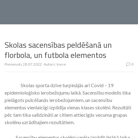
Skolas sacensības peldēšanā un
florbola, un futbola elementos
Pievienots
28.07.2022
Autors:
Inese
0
Skolas sporta dzīve turpinājās arī Covid – 19
epidemioloģisko ierobežojumu laikā. Sacensību modelis tika
pielāgots pulcēšanās ierobežojumiem, un sacensību
elementus vienlaicīgi izpildīja vienas klases skolēni. Rezultāti
pēc tam tika salīdzināti ar citiem attiecīgās vecuma grupas
skolēnu uzrādītajiem rezultātiem.
Sacensību elementus skolēni varēja izpildīt ilgākā laika