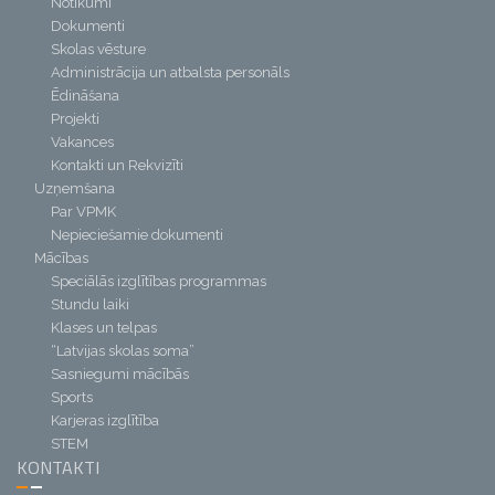
Notikumi
Dokumenti
Skolas vēsture
Administrācija un atbalsta personāls
Ēdināšana
Projekti
Vakances
Kontakti un Rekvizīti
Uzņemšana
Par VPMK
Nepieciešamie dokumenti
Mācības
Speciālās izglītības programmas
Stundu laiki
Klases un telpas
“Latvijas skolas soma”
Sasniegumi mācībās
Sports
Karjeras izglītība
STEM
KONTAKTI