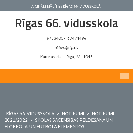
Skip
AICINĀM MĀCĪTIES RĪGAS 66. VIDUSSKOLĀ!
to
content
Rīgas 66. vidusskola
67334007, 67474496
r66vs@riga.lv
Katrīnas iela 4, Rīga, LV - 1045
RĪGAS 66. VIDUSSKOLA
>
NOTIKUMI
>
NOTIKUMI
2021/2022
>
SKOLAS SACENSĪBAS PELDĒŠANĀ UN
FLORBOLA, UN FUTBOLA ELEMENTOS